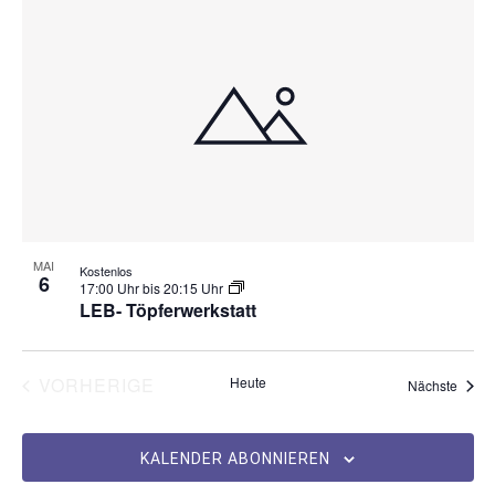
MAI
Kostenlos
6
17:00 Uhr
bis
20:15 Uhr
LEB- Töpferwerkstatt
VERANSTALTUNGEN
VORHERIGE
Heute
Veran
Nächste
KALENDER ABONNIEREN