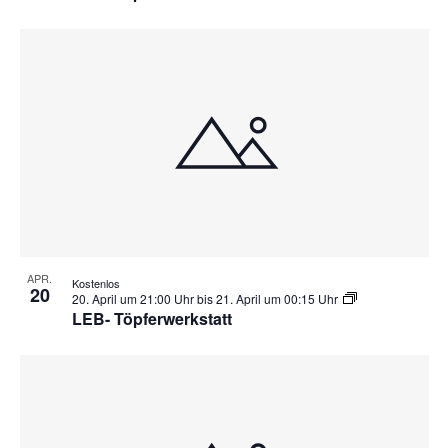
n
c
i
d
e
h
A
w
t
n
s
e
i
n
c
-
h
N
t
APR.
Kostenlos
20
e
a
20. April um 21:00 Uhr
bis
21. April um 00:15 Uhr
LEB- Töpferwerkstatt
n
v
n
i
a
g
v