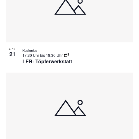
i
a
g
t
a
i
t
o
i
APR.
Kostenlos
21
o
n
17:30 Uhr
bis
18:30 Uhr
LEB- Töpferwerkstatt
n