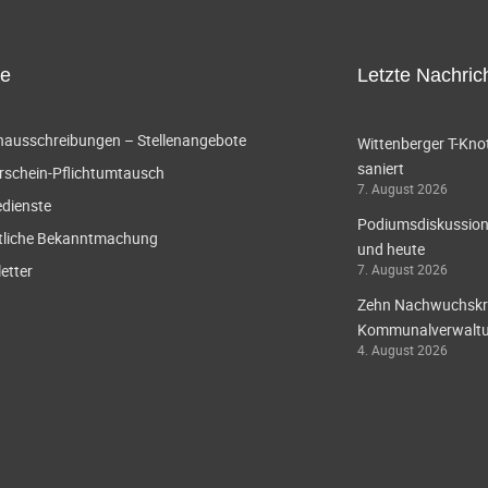
ce
Letzte Nachric
enausschreibungen – Stellenangebote
Wittenberger T-Knot
saniert
rschein-Pflichtumtausch
7. August 2026
edienste
Podiumsdiskussion 
tliche Bekanntmachung
und heute
etter
7. August 2026
Zehn Nachwuchskräf
Kommunalverwaltun
4. August 2026