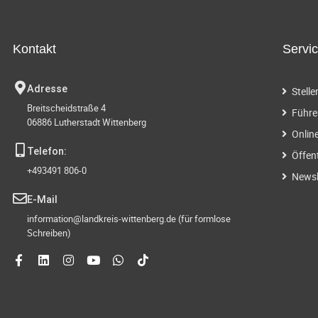
g
t
.
e
S
Kontakt
Servi
u
n
c
Adresse
Stell
h
S
Breitscheidstraße 4
e
Führe
06886 Lutherstadt Wittenberg
n
u
Onlin
a
Telefon:
Öffen
c
c
+493491 806-0
h
Newsl
h
V
E-Mail
e
information@landkreis-wittenberg.de (für formlose
-
r
Schreiben)
a
u
n
s
n
t
a