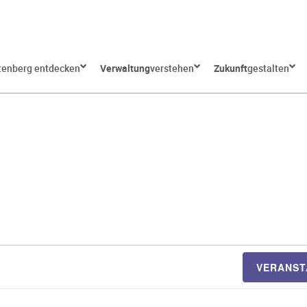
tenberg entdecken
Verwaltung
verstehen
Zukunft
gestalten
VERANST