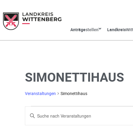
Anträge
stellen
Landkreis
Wit
SIMONETTIHAUS
Veranstaltungen
Simonettihaus
V
G
e
e
b