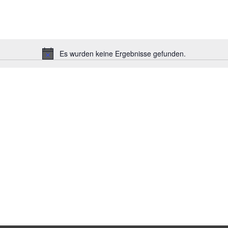
Es wurden keine Ergebnisse gefunden.
H
i
n
w
e
i
s