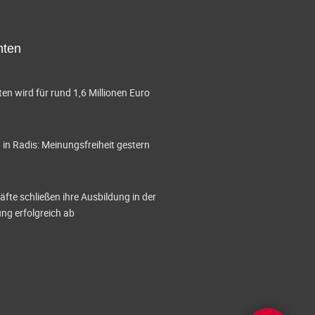
A
n
hten
s
i
en wird für rund 1,6 Millionen Euro
c
h
in Radis: Meinungsfreiheit gestern
t
e
te schließen ihre Ausbildung in der
g erfolgreich ab
n
-
N
a