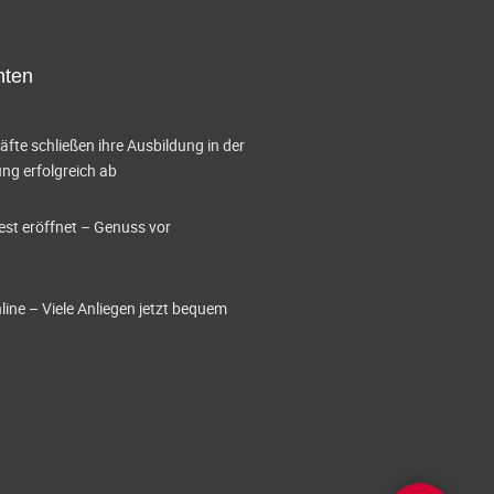
A
n
hten
s
i
te schließen ihre Ausbildung in der
c
g erfolgreich ab
h
est eröffnet – Genuss vor
t
e
ine – Viele Anliegen jetzt bequem
n
-
N
a