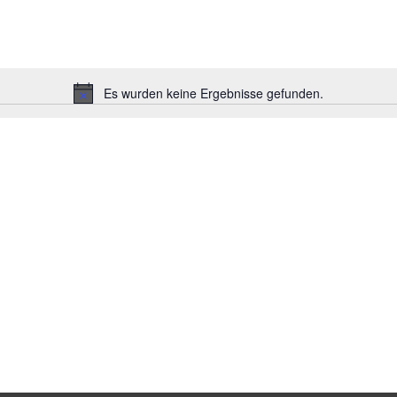
Es wurden keine Ergebnisse gefunden.
H
i
n
w
e
i
s