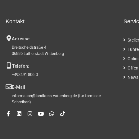
g
t
.
e
S
Kontakt
Servi
u
n
c
Adresse
Stell
h
S
Breitscheidstraße 4
e
Führe
06886 Lutherstadt Wittenberg
n
u
Onlin
a
Telefon:
Öffen
c
c
+493491 806-0
h
Newsl
h
V
E-Mail
e
information@landkreis-wittenberg.de (für formlose
-
r
Schreiben)
a
u
n
s
n
t
a