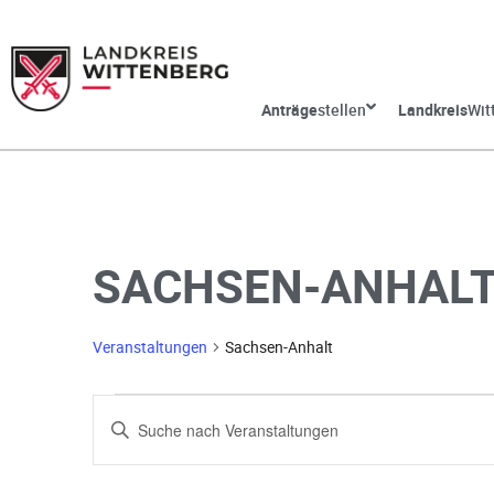
Anträge
stellen
Landkreis
Wit
SACHSEN-ANHAL
Veranstaltungen
Sachsen-Anhalt
V
G
e
e
b