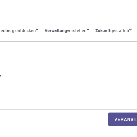
tenberg entdecken
Verwaltung
verstehen
Zukunft
gestalten
T
VERANST