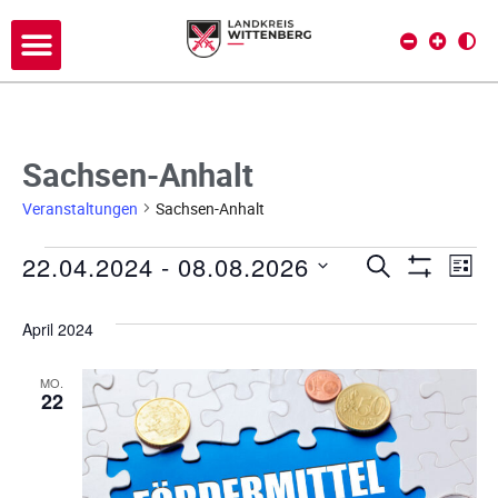
Sachsen-Anhalt
Veranstaltungen
Sachsen-Anhalt
22.04.2024
 - 
08.08.2026
V
V
SUCHE
LIST
Filter Anze
D
e
e
a
April 2024
r
t
r
a
u
MO.
a
22
m
n
w
s
n
ä
h
t
s