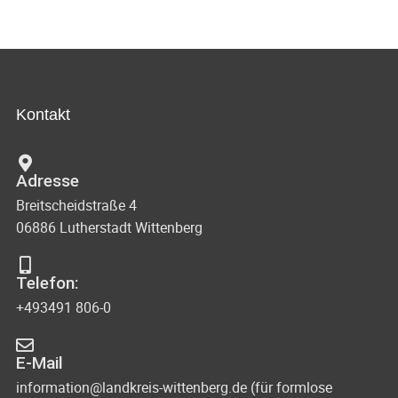
n
c
d
h
A
t
n
Kontakt
s
e
i
n
Adresse
c
-
Breitscheidstraße 4
h
06886 Lutherstadt Wittenberg
N
t
e
a
Telefon:
n
v
+493491 806-0
n
i
a
E-Mail
g
v
information@landkreis-wittenberg.de (für formlose