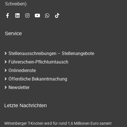
i
a
Schreiben)
g
t
a
i
t
Service
o
i
o
n
Stellenausschreibungen – Stellenangebote
n
Führerschein-Pflichtumtausch
Onlinedienste
Öffentliche Bekanntmachung
Newsletter
Letzte Nachrichten
Wittenberger T-Knoten wird für rund 1,6 Millionen Euro saniert