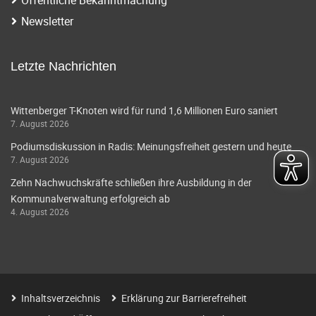
i
a
Newsletter
g
v
i
a
Letzte Nachrichten
g
t
a
Wittenberger T-Knoten wird für rund 1,6 Millionen Euro saniert
i
7. August 2026
t
o
Podiumsdiskussion in Radis: Meinungsfreiheit gestern und heute
i
7. August 2026
o
n
Zehn Nachwuchskräfte schließen ihre Ausbildung in der
n
Kommunalverwaltung erfolgreich ab
4. August 2026
Inhaltsverzeichnis
Erklärung zur Barrierefreiheit