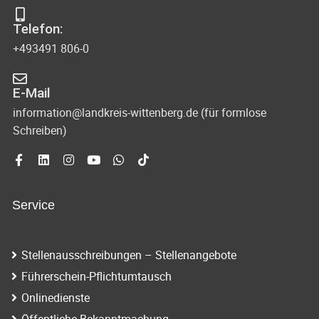
s
-
Telefon:
u
i
+493491 806-0
n
c
d
E-Mail
h
A
information@landkreis-wittenberg.de (für formlose
t
Schreiben)
n
s
e
i
n
c
Service
-
h
N
t
Stellenausschreibungen – Stellenangebote
e
a
Führerschein-Pflichtumtausch
n
v
Onlinedienste
n
Öffentliche Bekanntmachung