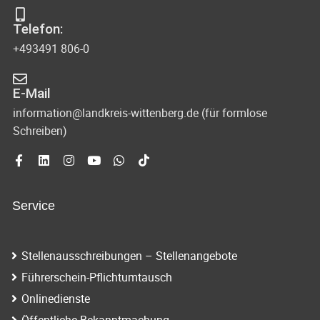
s
-
Telefon:
u
i
+493491 806-0
n
c
d
E-Mail
h
A
information@landkreis-wittenberg.de (für formlose
t
Schreiben)
n
s
e
i
n
c
Service
-
h
N
t
Stellenausschreibungen – Stellenangebote
e
a
Führerschein-Pflichtumtausch
n
v
Onlinedienste
n
Öffentliche Bekanntmachung