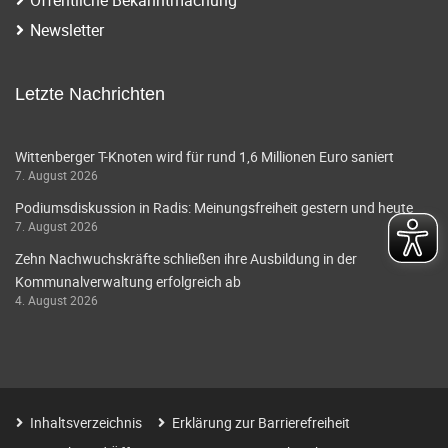
i
a
Newsletter
g
v
i
a
Letzte Nachrichten
g
t
a
Wittenberger T-Knoten wird für rund 1,6 Millionen Euro saniert
i
7. August 2026
t
o
Podiumsdiskussion in Radis: Meinungsfreiheit gestern und heute
i
7. August 2026
o
n
Zehn Nachwuchskräfte schließen ihre Ausbildung in der
n
Kommunalverwaltung erfolgreich ab
4. August 2026
Inhaltsverzeichnis
Erklärung zur Barrierefreiheit