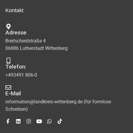
n
c
i
Kontakt
d
e
h
A
w
t
n
Adresse
Breitscheidstraße 4
s
e
06886 Lutherstadt Wittenberg
i
n
c
-
Telefon:
h
+493491 806-0
N
t
e
a
E-Mail
n
v
information@landkreis-wittenberg.de (für formlose
n
Schreiben)
i
a
g
v