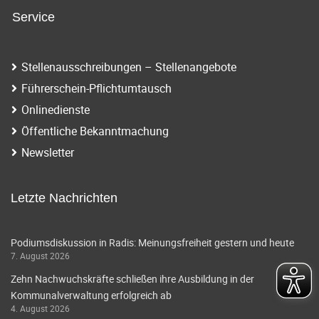
i
a
Service
g
t
a
i
Stellenausschreibungen – Stellenangebote
t
Führerschein-Pflichtumtausch
o
i
Onlinedienste
o
n
Öffentliche Bekanntmachung
n
Newsletter
Letzte Nachrichten
Podiumsdiskussion in Radis: Meinungsfreiheit gestern und heute
7. August 2026
Zehn Nachwuchskräfte schließen ihre Ausbildung in der
Kommunalverwaltung erfolgreich ab
4. August 2026