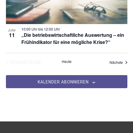
w
a
ä
e
t
l
h
v
a
l
t
e
e
10:00 Uhr
bis
12:00 Uhr
JUNI
u
l
11
„Die betriebswirtschaftliche Auswertung – ein
n
n
n
Frühindikator für eine mögliche Krise?“
.
t
t
g
s
u
e
VERANSTALTUNGEN
VORHERIGE
Heute
Veran
Nächste
i
n
n
n
S
g
KALENDER ABONNIEREN
P
u
A
h
c
o
n
h
t
s
-
o
u
i
V