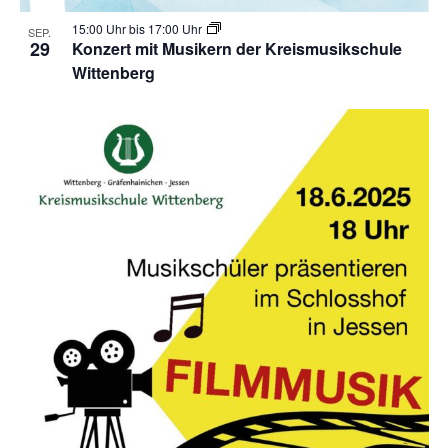
n
c
i
15:00 Uhr
bis
17:00 Uhr
SEP.
d
29
Konzert mit Musikern der Kreismusikschule
e
h
Wittenberg
A
w
t
n
s
e
i
n
c
-
h
N
t
e
a
n
v
n
i
a
g
v