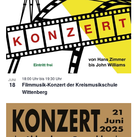
i
a
g
t
a
i
t
o
i
o
n
n
18:00 Uhr
bis
19:30 Uhr
JUNI
18
Filmmusik-Konzert der Kreismusikschule
Wittenberg