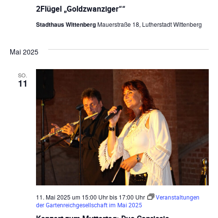
.
2Flügel „Goldzwanziger““
A
c
Stadthaus Wittenberg
Mauerstraße 18, Lutherstadt Wittenberg
h
t
s
a
Mai 2025
m
k
e
SO.
i
11
t
s
t
a
g
e
11. Mai 2025 um 15:00 Uhr
bis
17:00 Uhr
Veranstaltungen
der Gartenreichgesellschaft im Mai 2025