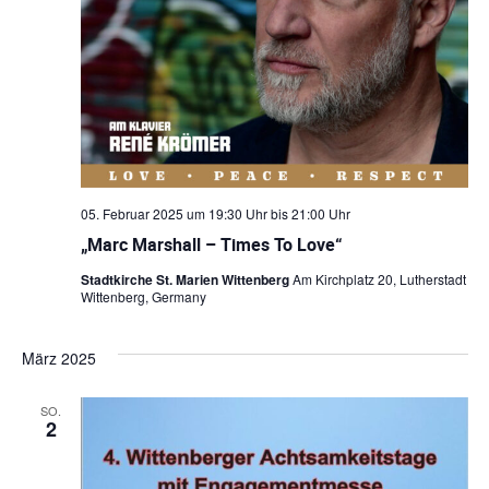
i
a
g
t
a
i
t
o
i
o
n
05. Februar 2025 um 19:30 Uhr
bis
21:00 Uhr
n
„Marc Marshall – Times To Love“
Stadtkirche St. Marien Wittenberg
Am Kirchplatz 20, Lutherstadt
Wittenberg, Germany
März 2025
SO.
2