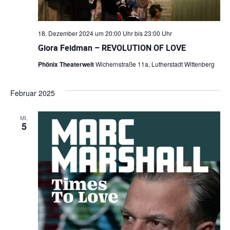
n
c
d
h
18. Dezember 2024 um 20:00 Uhr
bis
23:00 Uhr
A
Giora Feidman – REVOLUTION OF LOVE
t
n
Phönix Theaterwelt
Wichernstraße 11a, Lutherstadt Wittenberg
s
e
i
n
Februar 2025
c
-
MI.
h
5
N
t
e
a
n
v
n
i
a
g
v