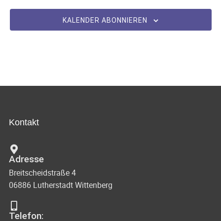
i
a
KALENDER ABONNIEREN
g
t
a
i
t
o
i
o
n
n
Kontakt
Adresse
Breitscheidstraße 4
06886 Lutherstadt Wittenberg
Telefon: