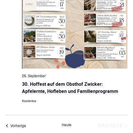
n
c
d
h
A
t
n
s
e
i
n
c
-
h
26. September
N
t
30. Hoffest auf dem Obsthof Zwicker:
e
a
Apfelernte, Hofleben und Familienprogramm
n
v
Kostenlos
n
i
a
g
VE
Heute
NÄCHSTE
Veranstaltungen
Vorherige
v