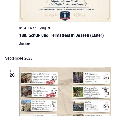
l
a
e
t
l
n
a
.
t
u
l
31. Juli
bis
10. August
188. Schul- und Heimatfest in Jessen (Elster)
n
t
Jessen
g
u
e
September 2026
n
n
S
g
SA.
26
u
A
c
n
h
s
-
u
i