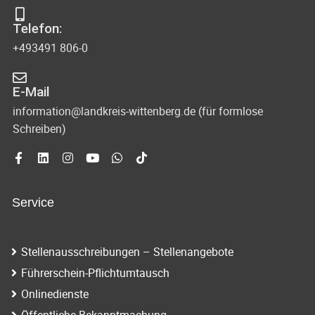
s
-
Telefon:
u
i
+493491 806-0
n
c
d
E-Mail
h
A
information@landkreis-wittenberg.de (für formlose
t
Schreiben)
n
s
e
i
n
c
Service
-
h
N
t
Stellenausschreibungen – Stellenangebote
e
a
Führerschein-Pflichtumtausch
n
v
Onlinedienste
n
Öffentliche Bekanntmachung