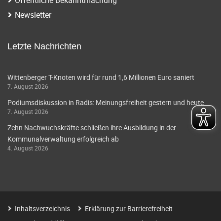
i
a
Newsletter
g
v
i
a
Letzte Nachrichten
g
t
a
Wittenberger T-Knoten wird für rund 1,6 Millionen Euro saniert
i
7. August 2026
t
o
Podiumsdiskussion in Radis: Meinungsfreiheit gestern und heute
i
7. August 2026
o
n
Zehn Nachwuchskräfte schließen ihre Ausbildung in der
n
Kommunalverwaltung erfolgreich ab
4. August 2026
Inhaltsverzeichnis
Erklärung zur Barrierefreiheit