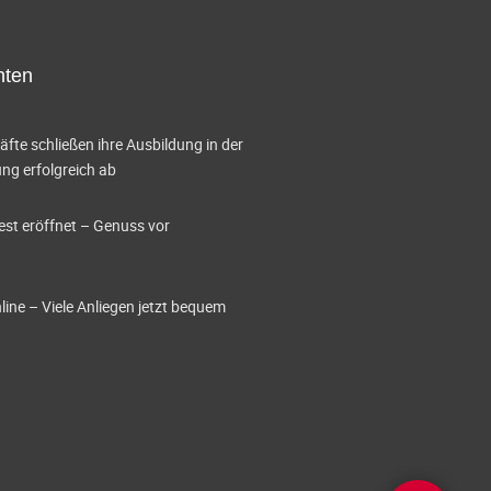
A
n
hten
s
i
te schließen ihre Ausbildung in der
c
g erfolgreich ab
h
est eröffnet – Genuss vor
t
e
ine – Viele Anliegen jetzt bequem
n
-
N
a