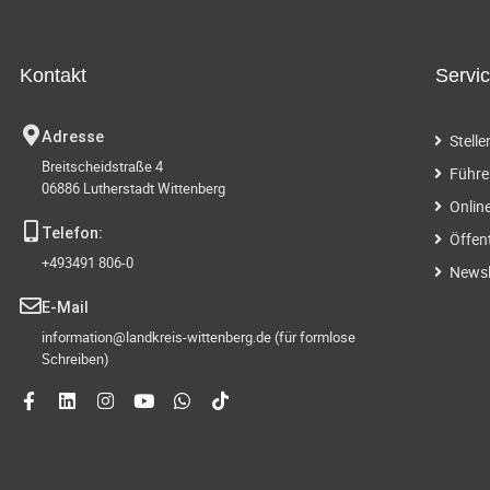
g
t
.
e
S
Kontakt
Servi
u
n
c
Adresse
Stell
h
S
Breitscheidstraße 4
e
Führe
06886 Lutherstadt Wittenberg
n
u
Onlin
a
Telefon:
Öffen
c
c
+493491 806-0
h
Newsl
h
V
E-Mail
e
information@landkreis-wittenberg.de (für formlose
-
r
Schreiben)
a
u
n
s
n
t
a