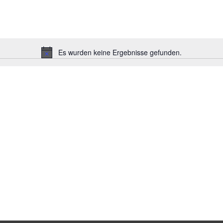
Es wurden keine Ergebnisse gefunden.
H
i
n
w
e
i
s