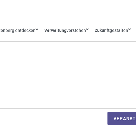
tenberg entdecken
Verwaltung
verstehen
Zukunft
gestalten
VERANST