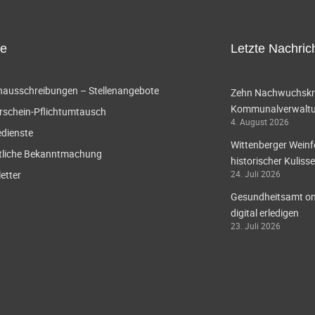
ce
Letzte Nachric
enausschreibungen – Stellenangebote
Zehn Nachwuchskräf
Kommunalverwaltun
rschein-Pflichtumtausch
4. August 2026
edienste
Wittenberger Weinf
tliche Bekanntmachung
historischer Kulisse
etter
24. Juli 2026
Gesundheitsamt onl
digital erledigen
23. Juli 2026