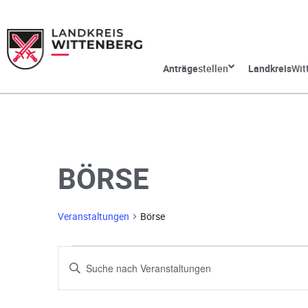
Anträge
stellen
Landkreis
Wit
BÖRSE
Veranstaltungen
Börse
V
G
e
e
b