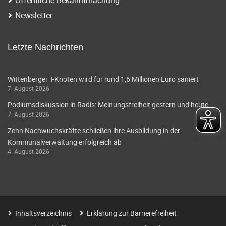
i
a
Newsletter
g
v
i
a
Letzte Nachrichten
g
t
a
Wittenberger T-Knoten wird für rund 1,6 Millionen Euro saniert
i
7. August 2026
t
o
Podiumsdiskussion in Radis: Meinungsfreiheit gestern und heute
i
7. August 2026
o
n
Zehn Nachwuchskräfte schließen ihre Ausbildung in der
n
Kommunalverwaltung erfolgreich ab
4. August 2026
Inhaltsverzeichnis
Erklärung zur Barrierefreiheit