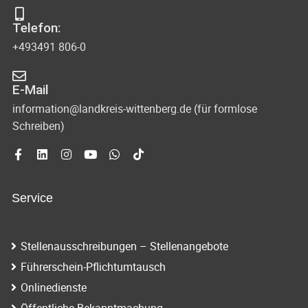
s
-
Telefon:
u
i
+493491 806-0
n
c
d
E-Mail
h
A
information@landkreis-wittenberg.de (für formlose
t
Schreiben)
n
s
e
i
n
c
Service
-
h
N
t
Stellenausschreibungen – Stellenangebote
e
a
Führerschein-Pflichtumtausch
n
v
Onlinedienste
n
Öffentliche Bekanntmachung