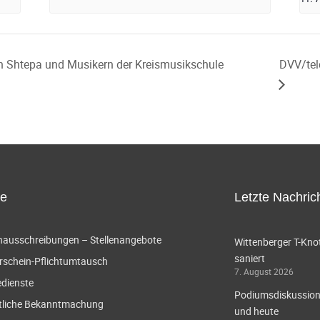
n Shtepa und Musikern der Kreismusikschule
DVV/tel
ce
Letzte Nachric
enausschreibungen – Stellenangebote
Wittenberger T-Knot
saniert
rschein-Pflichtumtausch
7. August 2026
edienste
Podiumsdiskussion 
tliche Bekanntmachung
und heute