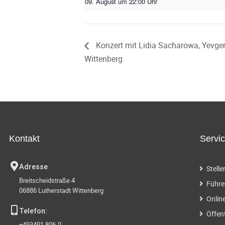
09. August um 22:00 Uhr
Konzert mit Lidia Sacharowa, Yevge
Wittenberg
Kontakt
Servi
Adresse
Stell
Breitscheidstraße 4
Führe
06886 Lutherstadt Wittenberg
Onlin
Telefon:
Öffen
+493491 806-0