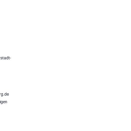
rstadt-
rg.de
igen