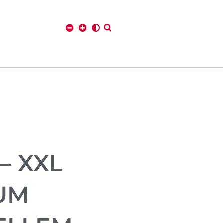
– XXL
UM