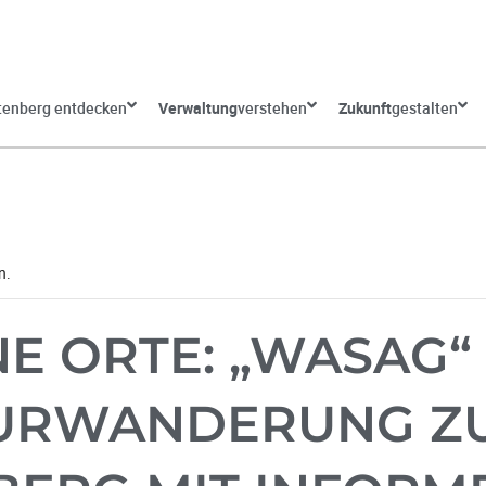
tenberg entdecken
Verwaltung
verstehen
Zukunft
gestalten
n.
E ORTE: „WASAG“ 
URWANDERUNG Z