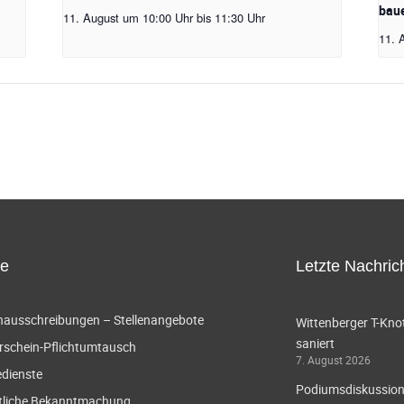
baue
11. August um 10:00 Uhr
bis
11:30 Uhr
11. 
ce
Letzte Nachric
enausschreibungen – Stellenangebote
Wittenberger T-Knot
saniert
rschein-Pflichtumtausch
7. August 2026
edienste
Podiumsdiskussion 
tliche Bekanntmachung