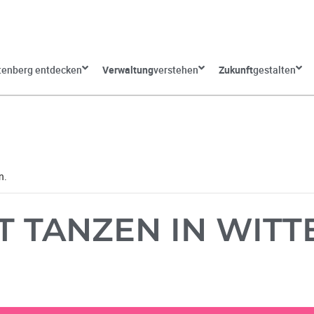
tenberg entdecken
Verwaltung
verstehen
Zukunft
gestalten
n.
 TANZEN IN WIT