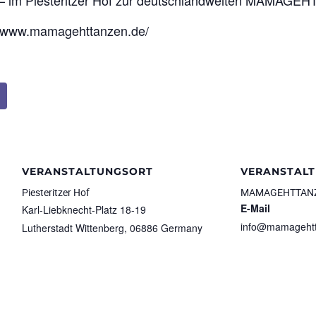
 – im Piesteritzer Hof zur deutschlandweiten MAMAGE
ps://www.mamagehttanzen.de/
VERANSTALTUNGSORT
VERANSTALT
Piesteritzer Hof
MAMAGEHTTAN
E-Mail
Karl-Liebknecht-Platz 18-19
info@mamageht
Lutherstadt Wittenberg
,
06886
Germany