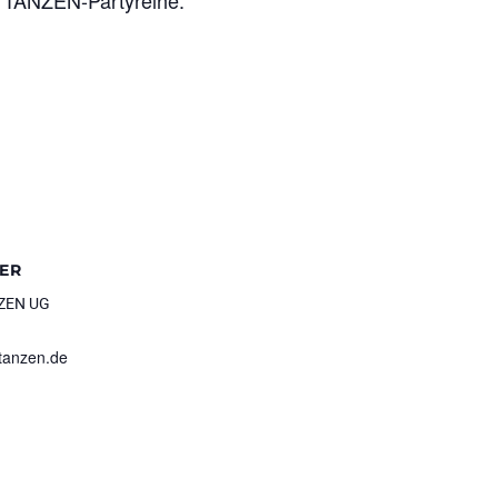
HTTANZEN-Partyreihe.
ER
ZEN UG
tanzen.de