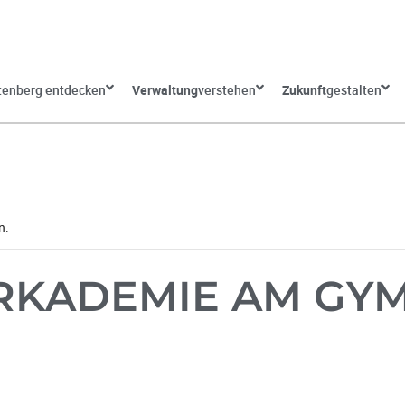
tenberg entdecken
Verwaltung
verstehen
Zukunft
gestalten
n.
ERKADEMIE AM GY