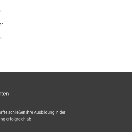
hr
hr
hr
hten
te schließen ihre Ausbildung in der
g erfolgreich ab