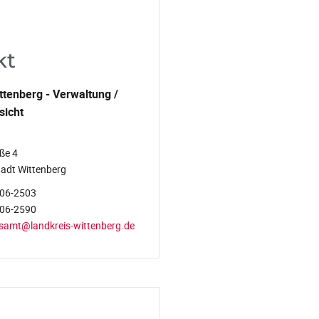
kt
ttenberg - Verwaltung /
sicht
ße 4
adt Wittenberg
806-2503
806-2590
samt@landkreis-wittenberg.de