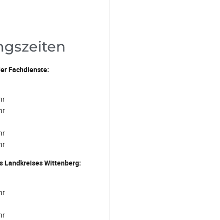
ngszeiten
er Fachdienste:
hr
hr
hr
hr
s Landkreises Wittenberg:
hr
hr