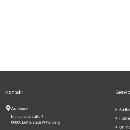
Kontakt
Servi
Adresse
Stell
Breitscheidstraße 4
Führe
06886 Lutherstadt Wittenberg
Onlin