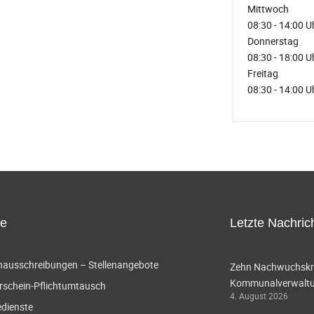
Mittwoch
08:30 - 14:00 U
Donnerstag
08:30 - 18:00 U
Freitag
08:30 - 14:00 U
ce
Letzte Nachric
enausschreibungen – Stellenangebote
Zehn Nachwuchskräf
Kommunalverwaltun
rschein-Pflichtumtausch
4. August 2026
edienste