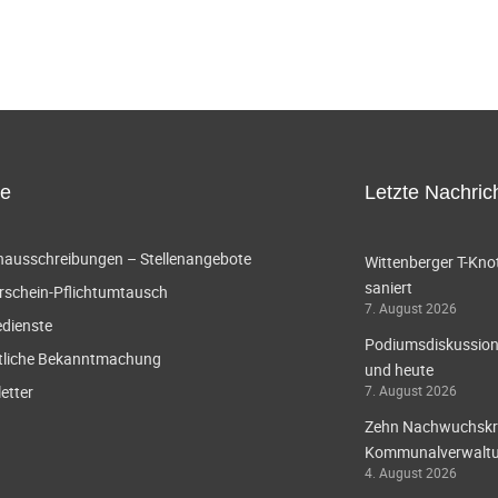
ce
Letzte Nachric
enausschreibungen – Stellenangebote
Wittenberger T-Knot
saniert
rschein-Pflichtumtausch
7. August 2026
edienste
Podiumsdiskussion 
tliche Bekanntmachung
und heute
etter
7. August 2026
Zehn Nachwuchskräf
Kommunalverwaltun
4. August 2026