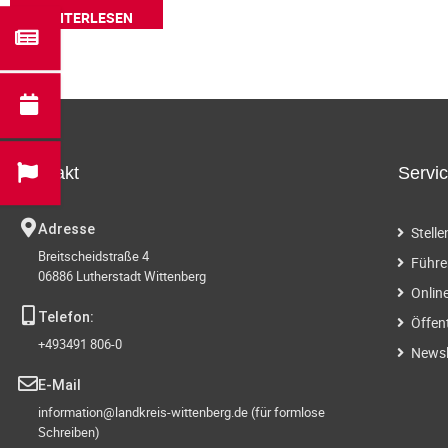
WEITERLESEN
Kontakt
Servi
Adresse
Stell
Breitscheidstraße 4
Führe
06886 Lutherstadt Wittenberg
Onlin
Telefon:
Öffen
+493491 806-0
Newsl
E-Mail
information@landkreis-wittenberg.de (für formlose
Schreiben)