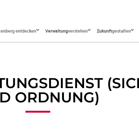
tenberg entdecken
Verwaltung
verstehen
Zukunft
gestalten
TUNGSDIENST (SI
D ORDNUNG)