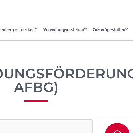
tenberg entdecken
Verwaltung
verstehen
Zukunft
gestalten
DUNGSFÖRDERUNG
AFBG)