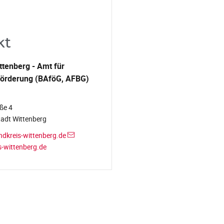
kt
ttenberg - Amt für
förderung (BAföG, AFBG)
ße 4
adt Wittenberg
dkreis-wittenberg.de
-wittenberg.de