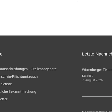
ce
Letzte Nachric
enausschreibungen – Stellenangebote
Wittenberger T-Knot
saniert
rschein-Pflichtumtausch
7. August 2026
edienste
tliche Bekanntmachung
etter