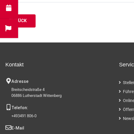
ZURÜCK
Kontakt
Servi
Adresse
Stell
Breitscheidstraße 4
Führe
06886 Lutherstadt Wittenberg
Onlin
Telefon:
Öffen
+493491 806-0
Newsl
E-Mail