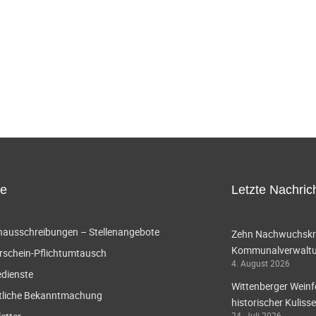
ce
Letzte Nachric
enausschreibungen – Stellenangebote
Zehn Nachwuchskräf
Kommunalverwaltun
rschein-Pflichtumtausch
4. August 2026
edienste
Wittenberger Weinf
tliche Bekanntmachung
historischer Kulisse
24. Juli 2026