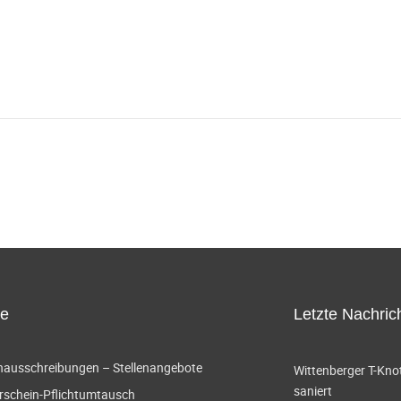
ce
Letzte Nachric
enausschreibungen – Stellenangebote
Wittenberger T-Knot
saniert
rschein-Pflichtumtausch