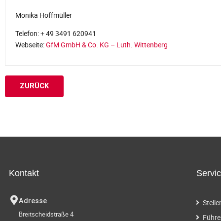
Monika Hoffmüller
Telefon: + 49 3491 620941
Webseite:
GfM GmbH & Co. KG – Luth. Wittenberg
ZURÜCK
Kontakt
Servi
Adresse
Stell
Breitscheidstraße 4
Führe