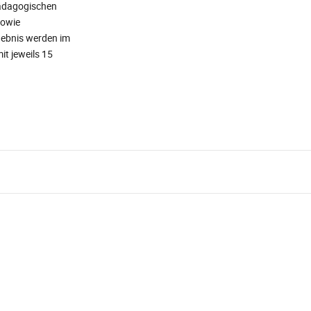
pädagogischen
sowie
rgebnis werden im
t jeweils 15