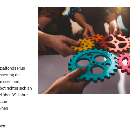
zialfonds Plus
sserung der
nissen und
t richtet sich an
el über 35 Jahre
sche
einen
inem