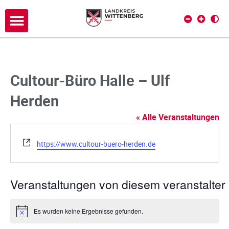
Cultour-Büro Halle – Ulf
Herden
« Alle Veranstaltungen
W
https://www.cultour-buero-herden.de
e
b
s
Veranstaltungen von diesem veranstalter
e
i
t
Es wurden keine Ergebnisse gefunden.
H
e
i