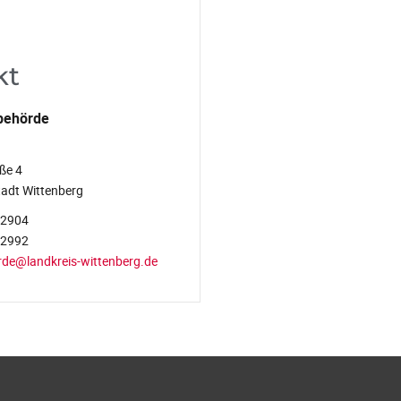
kt
behörde
ße 4
adt Wittenberg
-2904
-2992
rde@landkreis-wittenberg.de