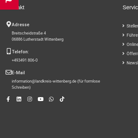
Kontakt
Servi
Adresse
Stell
Breitscheidstraße 4
Führe
06886 Lutherstadt Wittenberg
Onlin
Telefon:
Öffen
+493491 806-0
Newsl
E-Mail
information@landkreis-wittenberg.de (für formlose
Schreiben)