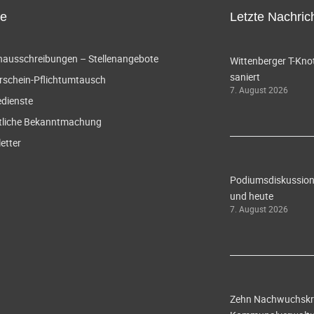
ce
Letzte Nachric
enausschreibungen – Stellenangebote
Wittenberger T-Knot
saniert
rschein-Pflichtumtausch
7. August 2026
edienste
tliche Bekanntmachung
etter
Podiumsdiskussion 
und heute
7. August 2026
Zehn Nachwuchskräf