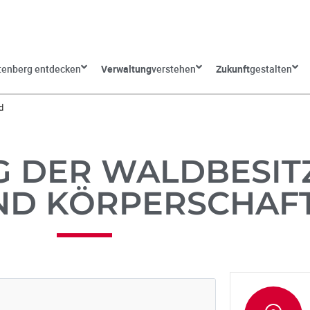
tenberg entdecken
Verwaltung
verstehen
Zukunft
gestalten
d
 DER WALDBESIT
ND KÖRPERSCHAF