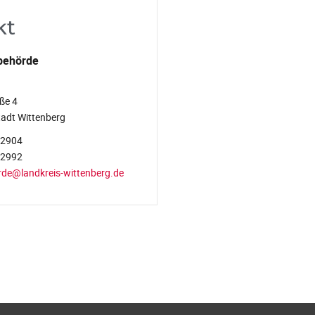
kt
behörde
ße 4
adt Wittenberg
-2904
-2992
rde@landkreis-wittenberg.de