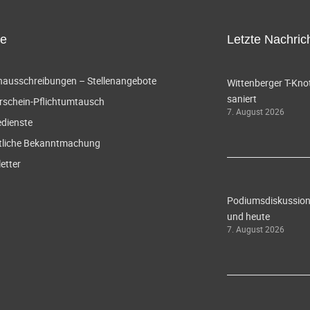
ce
Letzte Nachric
enausschreibungen – Stellenangebote
Wittenberger T-Knot
saniert
rschein-Pflichtumtausch
7. August 2026
edienste
tliche Bekanntmachung
etter
Podiumsdiskussion 
und heute
7. August 2026