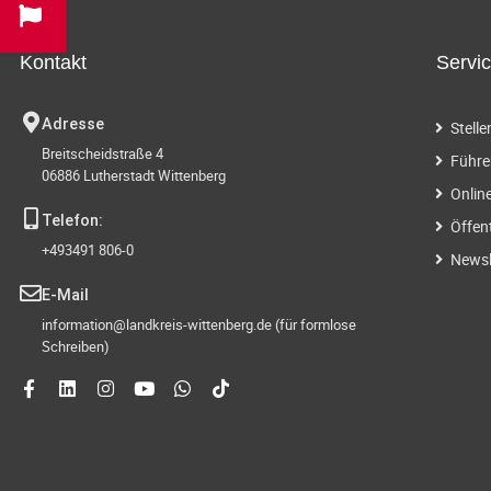
Kontakt
Servi
Adresse
Stell
Breitscheidstraße 4
Führe
06886 Lutherstadt Wittenberg
Onlin
Telefon:
Öffen
+493491 806-0
Newsl
E-Mail
information@landkreis-wittenberg.de (für formlose
Schreiben)