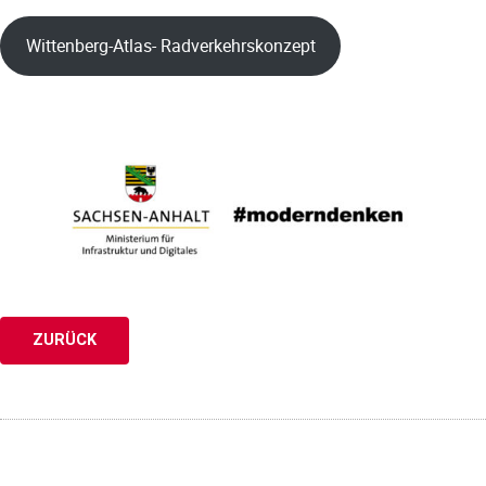
Wittenberg-Atlas- Radverkehrskonzept
ZURÜCK