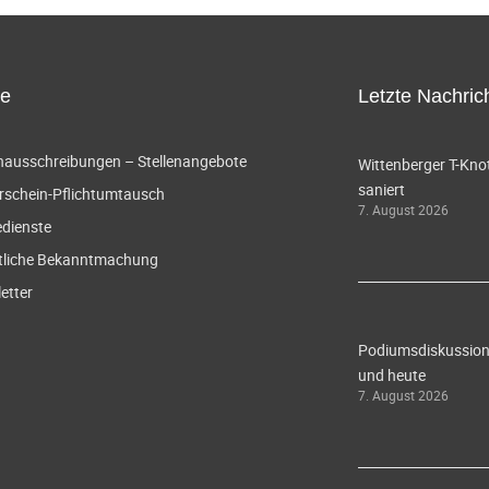
ce
Letzte Nachric
enausschreibungen – Stellenangebote
Wittenberger T-Knot
saniert
rschein-Pflichtumtausch
7. August 2026
edienste
tliche Bekanntmachung
etter
Podiumsdiskussion 
und heute
7. August 2026