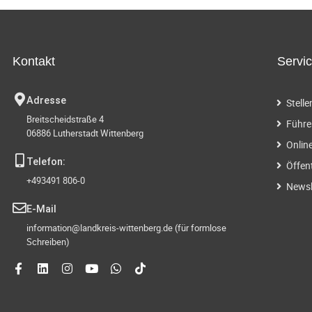
Kontakt
Servi
Adresse
Stell
Breitscheidstraße 4
Führe
06886 Lutherstadt Wittenberg
Onlin
Telefon:
Öffen
+493491 806-0
Newsl
E-Mail
information@landkreis-wittenberg.de (für formlose
Schreiben)