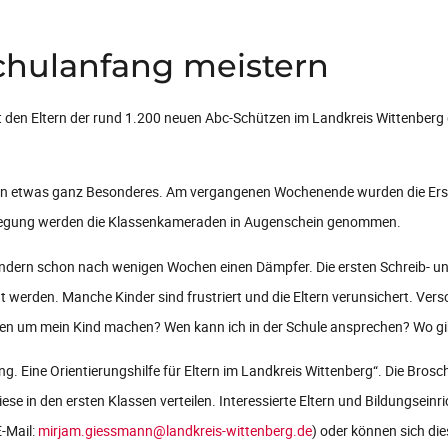
chulanfang meistern
 den Eltern der rund 1.200 neuen Abc-Schützen im Landkreis Wittenberg 
ilien etwas ganz Besonderes. Am vergangenen Wochenende wurden die Erstk
fregung werden die Klassenkameraden in Augenschein genommen.
indern schon nach wenigen Wochen einen Dämpfer. Die ersten Schreib- u
gt werden. Manche Kinder sind frustriert und die Eltern verunsichert. Ver
en um mein Kind machen? Wen kann ich in der Schule ansprechen? Wo gib
. Eine Orientierungshilfe für Eltern im Landkreis Wittenberg“. Die Bros
 in den ersten Klassen verteilen. Interessierte Eltern und Bildungseinr
E-Mail:
mirjam.giessmann@landkreis-wittenberg.de
) oder können sich di