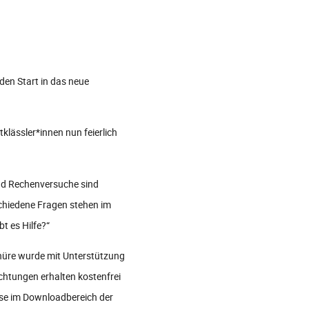
den Start in das neue
lässler*innen nun feierlich
nd Rechenversuche sind
schiedene Fragen stehen im
t es Hilfe?“
chüre wurde mit Unterstützung
ichtungen erhalten kostenfrei
ese im Downloadbereich der