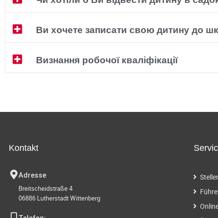
Ви хочете записати свою дитину до ш
Визнання робочої кваліфікації
Kontakt
Servi
Adresse
Stell
Breitscheidstraße 4
Führe
06886 Lutherstadt Wittenberg
Onlin