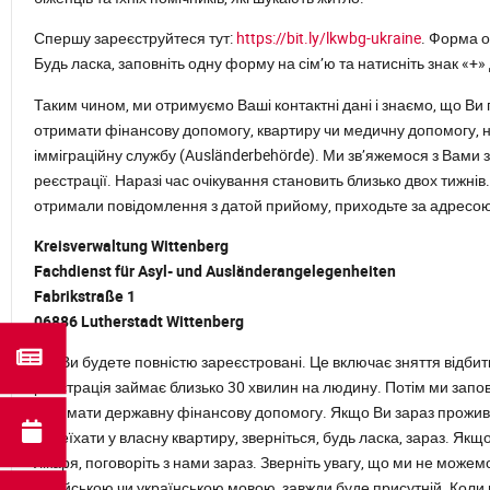
Спершу зареєструйтеся тут:
https://bit.ly/lkwbg-ukraine
. Форма 
Будь ласка, заповніть одну форму на сім’ю та натисніть знак «+»
Таким чином, ми отримуємо Ваші контактні дані і знаємо, що Ви 
отримати фінансову допомогу, квартиру чи медичну допомогу, 
імміграційну службу (Ausländerbehörde). Ми зв’яжемося з Вами 
реєстрації. Наразі час очікування становить близько двох тижні
отримали повідомлення з датой прийому, приходьте за адресою
Kreisverwaltung Wittenberg
Fachdienst für Asyl- und Ausländerangelegenheiten
Fabrikstraße 1
06886 Lutherstadt Wittenberg
Тут Ви будете повністю зареєстровані. Це включає зняття відбит
реєстрація займає близько 30 хвилин на людину. Потім ми зап
отримати державну фінансову допомогу. Якщо Ви зараз проживає
переїхати у власну квартиру, зверніться, будь ласка, зараз. Якщ
лікаря, поговоріть з нами зараз. Зверніть увагу, що ми не можем
російською чи українською мовою, завжди буде присутній. Коли 