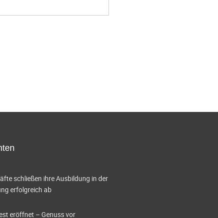
hten
te schließen ihre Ausbildung in der
g erfolgreich ab
est eröffnet – Genuss vor