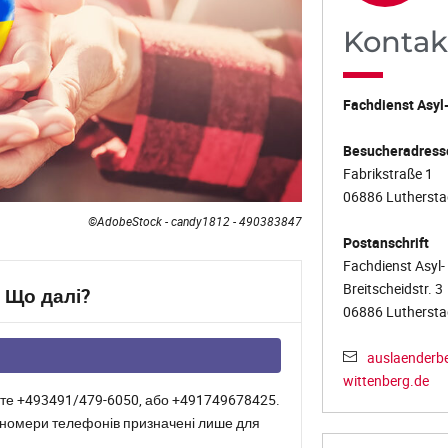
Kontak
Fachdienst Asyl
Besucheradresse
Fabrikstraße 1
06886 Luthersta
©AdobeStock - candy1812 - 490383847
Postanschrift
Fachdienst Asyl
Breitscheidstr. 3
 Що далі?
06886 Luthersta
auslaenderb
wittenberg.de
уйте +493491/479-6050, або +491749678425.
Ці номери телефонів призначені лише для