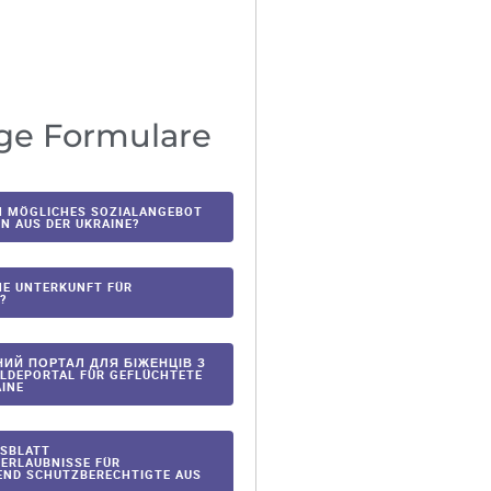
ge Formulare
IN MÖGLICHES SOZIALANGEBOT
N AUS DER UKRAINE?
INE UNTERKUNFT FÜR
?
НИЙ ПОРТАЛ ДЛЯ БІЖЕНЦІВ З
ELDEPORTAL FÜR GEFLÜCHTETE
AINE
SBLATT
ERLAUBNISSE FÜR
ND SCHUTZBERECHTIGTE AUS