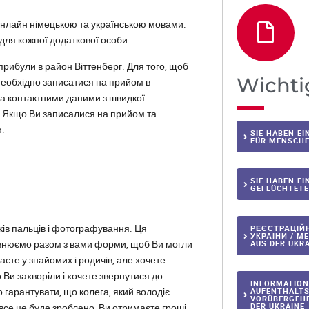
онлайн німецькою та українською мовами.
 для кожної додаткової особи.
прибули в район Віттенберг. Для того, щоб
Wichti
необхідно записатися на прийом в
за контактними даними з швидкої
в. Якщо Ви записалися на прийом та
:
SIE HABEN E
FÜR MENSCHE
SIE HABEN E
GEFLÜCHTETE
ків пальців і фотографування. Ця
РЕЄСТРАЦІЙ
УКРАЇНИ / M
овнюємо разом з вами форми, щоб Ви могли
AUS DER UKR
те у знайомих і родичів, але хочете
о Ви захворіли і хочете звернутися до
INFORMATION
о гарантувати, що колега, який володіє
AUFENTHALTS
VORÜBERGEHE
все це буде зроблено, Ви отримаєте гроші.
DER UKRAINE