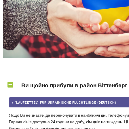
Ви щойно прибули в район Віттенберг.
“LAUFZETTEL” FÜR UKRAINISCHE FLÜCHTLINGE (DEUTSCH)
Якщо Ви не знаєте, де переночувати в найближчі дні, телефон
Гаряча лінія доступна 24 години на добу, сім днів на тиждень. 
біженців та їхніх помічників, які шукають житло.