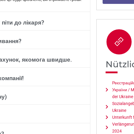
 піти до лікаря?
ивання?
рахунок, якомога швидше.
Nützli
омпанії!
Реєстрацій
України / M
ну)
der Ukraine
Sozialange
Ukraine
Unterkunft 
Verlängerun
2024
к?