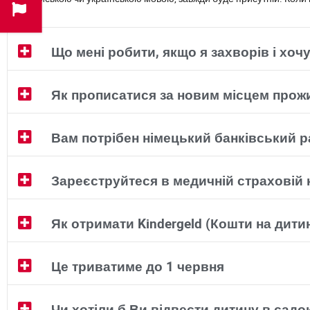
Що мені робити, якщо я захворів і хочу
Як прописатися за новим місцем прож
Вам потрібен німецький банківський 
Зареєструйтеся в медичній страховій к
Як отримати Kindergeld (Кошти на дити
Це триватиме до 1 червня
Чи хотіли б Ви відвести дитину в садо