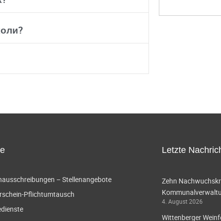
коли?
ce
Letzte Nachric
enausschreibungen – Stellenangebote
Zehn Nachwuchskräf
Kommunalverwaltun
rschein-Pflichtumtausch
4. August 2026
edienste
Wittenberger Weinf