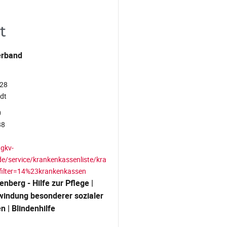
t
erband
 28
adt
0
88
gkv-
e/service/krankenkassenliste/kra
filter=14%23krankenkassen
enberg - Hilfe zur Pflege |
rwindung besonderer sozialer
n | Blindenhilfe