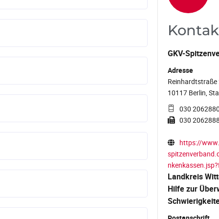
Kontak
GKV-Spitzenv
Adresse
Reinhardtstraße
10117 Berlin, St
030 206288
030 206288
https://www.
spitzenverband.d
nkenkassen.jsp?
Landkreis Witt
Hilfe zur Übe
Schwierigkeite
Postanschrift