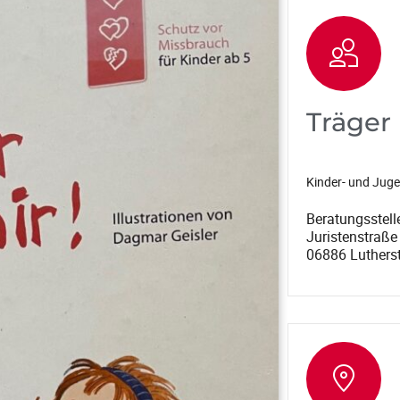
Träger
Kinder- und Jug
Beratungsstell
Juristenstraße
06886 Lutherst