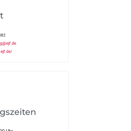
t
882
rg@ejf.de
ejf.de/
gszeiten
00 Uhr