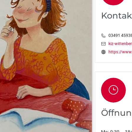
Kontak
03491 4593
kiz-wittenbe
https://www.
Öffnun
Mo: 9:30 – 18: