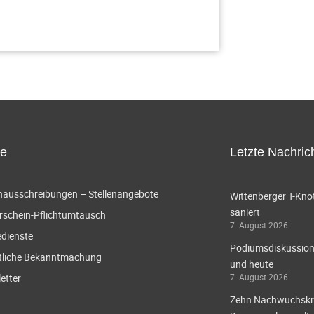
ce
Letzte Nachric
enausschreibungen – Stellenangebote
Wittenberger T-Knot
saniert
rschein-Pflichtumtausch
7. August 2026
edienste
Podiumsdiskussion 
tliche Bekanntmachung
und heute
etter
7. August 2026
Zehn Nachwuchskräf