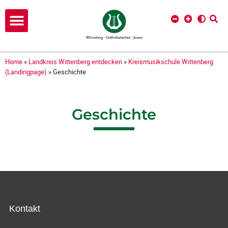
Home
»
Landkreis Wittenberg entdecken
»
Kreismusikschule Wittenberg
(Landingpage)
»
Geschichte
Geschichte
Kontakt