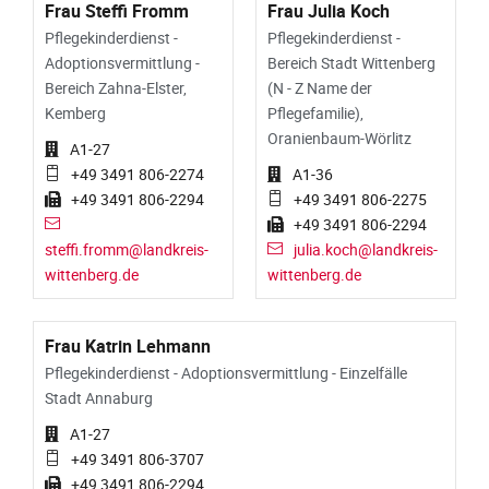
Frau Steffi Fromm
Frau Julia Koch
Pflegekinderdienst -
Pflegekinderdienst -
Adoptionsvermittlung -
Bereich Stadt Wittenberg
Bereich Zahna-Elster,
(N - Z Name der
Kemberg
Pflegefamilie),
Oranienbaum-Wörlitz
A1-27
+49 3491 806-2274
A1-36
+49 3491 806-2294
+49 3491 806-2275
+49 3491 806-2294
steffi.fromm@landkreis-
julia.koch@landkreis-
wittenberg.de
wittenberg.de
Frau Katrin Lehmann
Pflegekinderdienst - Adoptionsvermittlung - Einzelfälle
Stadt Annaburg
A1-27
+49 3491 806-3707
+49 3491 806-2294