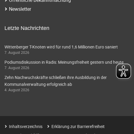
i
a
Newsletter
g
v
i
a
Letzte Nachrichten
g
t
a
Wittenberger T-Knoten wird für rund 1,6 Millionen Euro saniert
i
7. August 2026
t
o
Podiumsdiskussion in Radis: Meinungsfreiheit gestern und heute
i
7. August 2026
o
n
Zehn Nachwuchskräfte schließen ihre Ausbildung in der
n
Kommunalverwaltung erfolgreich ab
4. August 2026
Inhaltsverzeichnis
Erklärung zur Barrierefreiheit