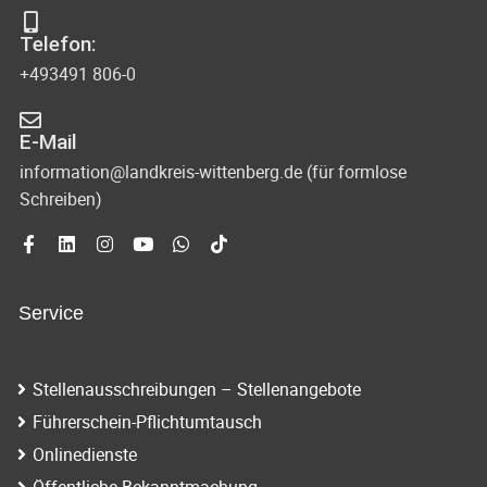
t
s
-
o
Telefon:
u
i
+493491 806-0
V
n
c
i
d
E-Mail
e
h
A
information@landkreis-wittenberg.de (für formlose
w
t
Schreiben)
n
s
e
i
n
c
Service
-
h
N
t
Stellenausschreibungen – Stellenangebote
e
a
Führerschein-Pflichtumtausch
n
v
Onlinedienste
n
Öffentliche Bekanntmachung