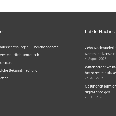
ce
Letzte Nachric
enausschreibungen – Stellenangebote
Zehn Nachwuchskräf
Kommunalverwaltun
rschein-Pflichtumtausch
4. August 2026
edienste
Wittenberger Weinf
tliche Bekanntmachung
historischer Kulisse
etter
24. Juli 2026
Gesundheitsamt onl
digital erledigen
23. Juli 2026