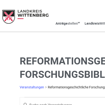
Anträge
stellen
Landkreis
Wit
REFORMATIONSGE
FORSCHUNGSBIBL
Veranstaltungen
Reformationsgeschichtliche Forschung
V
G