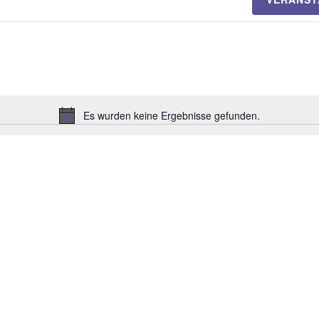
Es wurden keine Ergebnisse gefunden.
H
i
n
w
e
i
s