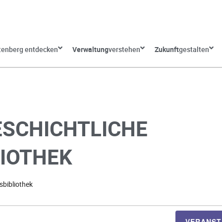
tenberg entdecken
Verwaltung
verstehen
Zukunft
gestalten
SCHICHTLICHE
IOTHEK
sbibliothek
VERANST