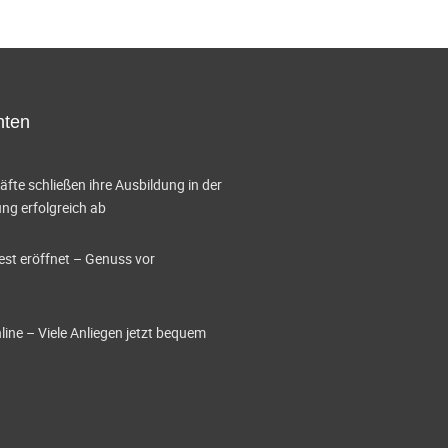
g
A
n
hten
s
i
te schließen ihre Ausbildung in der
g erfolgreich ab
c
h
est eröffnet – Genuss vor
t
e
ine – Viele Anliegen jetzt bequem
n
-