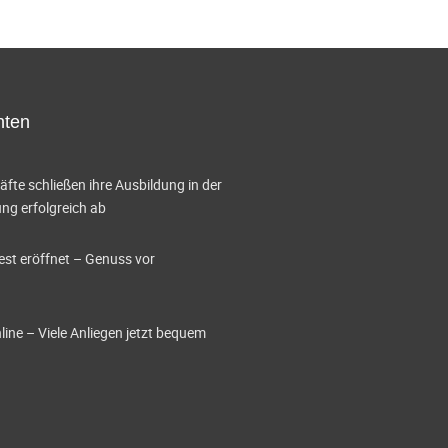
g
A
n
hten
s
i
te schließen ihre Ausbildung in der
g erfolgreich ab
c
h
est eröffnet – Genuss vor
t
e
ine – Viele Anliegen jetzt bequem
n
-