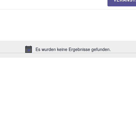
Es wurden keine Ergebnisse gefunden.
H
i
n
w
e
i
s