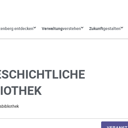
tenberg entdecken
Verwaltung
verstehen
Zukunft
gestalten
SCHICHTLICHE
IOTHEK
sbibliothek
VERANST