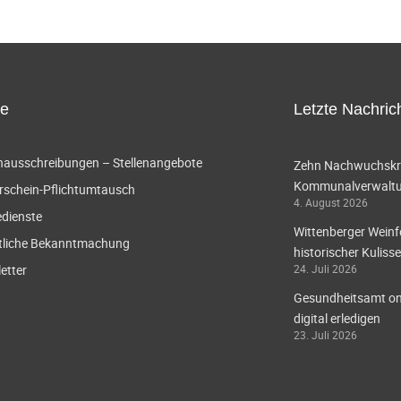
ce
Letzte Nachric
enausschreibungen – Stellenangebote
Zehn Nachwuchskräf
Kommunalverwaltun
rschein-Pflichtumtausch
4. August 2026
edienste
Wittenberger Weinf
tliche Bekanntmachung
historischer Kulisse
etter
24. Juli 2026
Gesundheitsamt onl
digital erledigen
23. Juli 2026