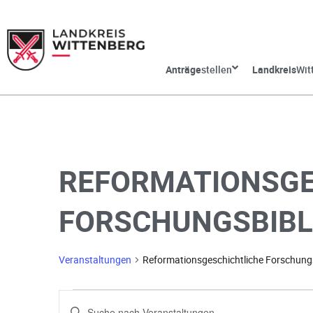
Anträge
stellen
Landkreis
Wit
REFORMATIONSGE
FORSCHUNGSBIBL
Veranstaltungen
Reformationsgeschichtliche Forschung
V
G