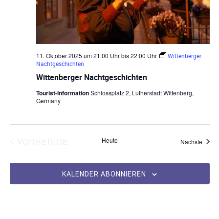
11. Oktober 2025 um 21:00 Uhr
bis
22:00 Uhr
Wittenberger
Nachtgeschichten
Wittenberger Nachtgeschichten
Tourist-Information
Schlossplatz 2, Lutherstadt Wittenberg,
Germany
VERANSTALTUNGEN
VORHERIGE
Heute
Veran
Nächste
KALENDER ABONNIEREN