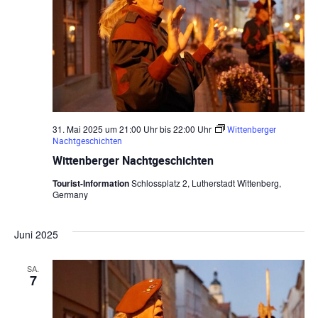
u
i
n
c
d
h
A
t
n
s
e
31. Mai 2025 um 21:00 Uhr
bis
22:00 Uhr
Wittenberger
Nachtgeschichten
i
n
Wittenberger Nachtgeschichten
c
Tourist-Information
Schlossplatz 2, Lutherstadt Wittenberg,
-
Germany
h
N
t
Juni 2025
e
a
n
v
SA.
7
n
i
a