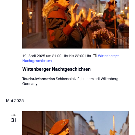
h
t
s
l
a
e
t
l
n
a
.
t
u
l
n
19. April 2025 um 21:00 Uhr
bis
22:00 Uhr
Wittenberger
t
Nachtgeschichten
g
u
Wittenberger Nachtgeschichten
e
Tourist-Information
Schlossplatz 2, Lutherstadt Wittenberg,
n
n
Germany
S
g
Mai 2025
u
A
c
SA.
n
31
h
s
-