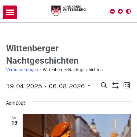
Wittenberger
Nachtgeschichten
Veranstaltungen
Wittenberger Nachtgeschichten
19.04.2025
 - 
06.08.2026
V
V
SUCHE
LIST
Filter Anze
D
e
e
a
April 2025
r
t
r
a
u
SA.
a
19
m
n
w
s
n
ä