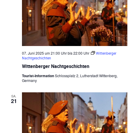
g
v
i
a
g
t
a
i
t
o
i
07. Juni 2025 um 21:00 Uhr
bis
22:00 Uhr
Wittenberger
Nachtgeschichten
o
n
Wittenberger Nachtgeschichten
n
Tourist-Information
Schlossplatz 2, Lutherstadt Wittenberg,
Germany
SA.
21