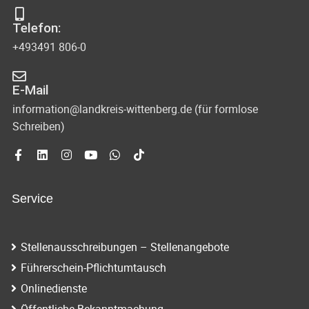
s
-
Telefon:
u
i
+493491 806-0
n
c
d
E-Mail
h
A
information@landkreis-wittenberg.de (für formlose
t
Schreiben)
n
s
e
i
n
c
Service
-
h
N
t
Stellenausschreibungen – Stellenangebote
e
a
Führerschein-Pflichtumtausch
n
v
Onlinedienste
n
Öffentliche Bekanntmachung