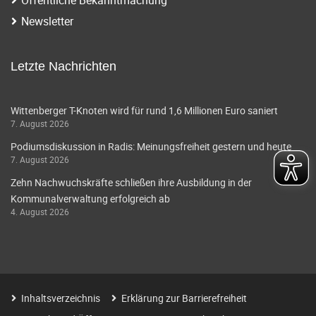
i
a
Newsletter
g
v
i
a
Letzte Nachrichten
g
t
a
Wittenberger T-Knoten wird für rund 1,6 Millionen Euro saniert
i
7. August 2026
t
o
Podiumsdiskussion in Radis: Meinungsfreiheit gestern und heute
i
7. August 2026
o
n
Zehn Nachwuchskräfte schließen ihre Ausbildung in der
n
Kommunalverwaltung erfolgreich ab
4. August 2026
Inhaltsverzeichnis
Erklärung zur Barrierefreiheit