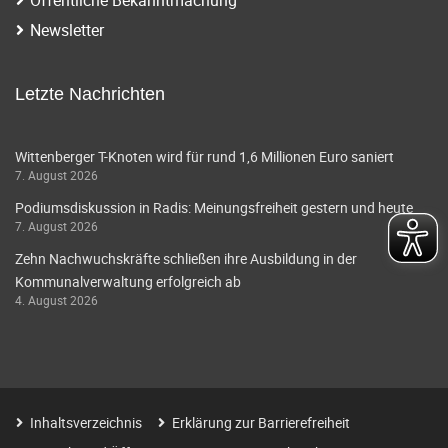
n
v
Newsletter
n
i
a
g
Letzte Nachrichten
v
i
a
Wittenberger T-Knoten wird für rund 1,6 Millionen Euro saniert
g
t
7. August 2026
a
i
Podiumsdiskussion in Radis: Meinungsfreiheit gestern und heute
t
7. August 2026
o
i
Zehn Nachwuchskräfte schließen ihre Ausbildung in der
Kommunalverwaltung erfolgreich ab
o
n
4. August 2026
n
Inhaltsverzeichnis
Erklärung zur Barrierefreiheit