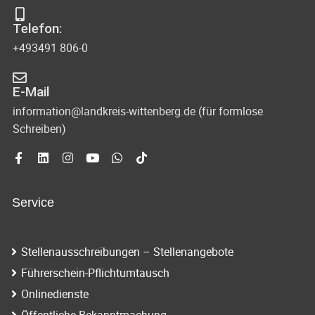
c
n
h
Telefon:
s
-
+493491 806-0
u
i
n
E-Mail
c
information@landkreis-wittenberg.de (für formlose
d
h
Schreiben)
A
t
n
s
e
i
Service
n
c
-
h
Stellenausschreibungen – Stellenangebote
N
t
Führerschein-Pflichtumtausch
e
a
Onlinedienste
Öffentliche Bekanntmachung