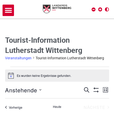
Tourist-Information
Lutherstadt Wittenberg
Veranstaltungen
Tourist-Information Lutherstadt Wittenberg
Es wurden keine Ergebnisse gefunden.
H
i
n
Anstehende
V
V
SUCHE
w
LIST
e
Filter Anze
D
e
i
e
s
a
r
VE
Heute
NÄCHSTE
Veranstaltungen
Vorherige
t
r