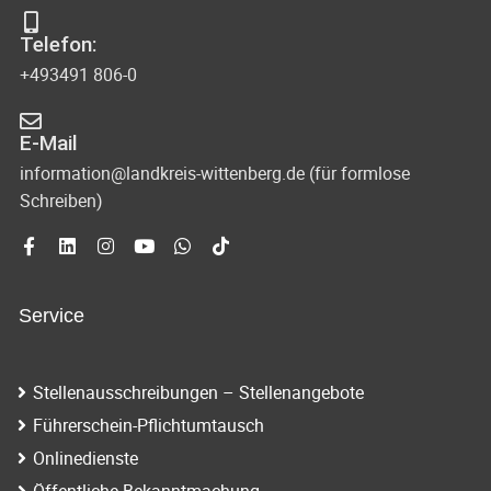
s
-
Telefon:
u
i
+493491 806-0
n
c
d
E-Mail
h
A
information@landkreis-wittenberg.de (für formlose
t
Schreiben)
n
s
e
i
n
c
Service
-
h
N
t
Stellenausschreibungen – Stellenangebote
e
a
Führerschein-Pflichtumtausch
n
v
Onlinedienste
n
Öffentliche Bekanntmachung