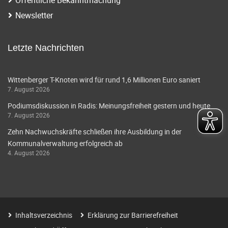
i
a
Newsletter
g
v
i
a
Letzte Nachrichten
g
t
a
Wittenberger T-Knoten wird für rund 1,6 Millionen Euro saniert
i
7. August 2026
t
o
Podiumsdiskussion in Radis: Meinungsfreiheit gestern und heute
i
7. August 2026
o
n
Zehn Nachwuchskräfte schließen ihre Ausbildung in der
n
Kommunalverwaltung erfolgreich ab
4. August 2026
Inhaltsverzeichnis
Erklärung zur Barrierefreiheit