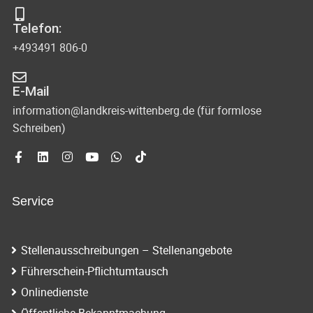
s
-
Telefon:
u
i
+493491 806-0
n
c
d
E-Mail
h
A
information@landkreis-wittenberg.de (für formlose
t
Schreiben)
n
s
e
i
n
c
Service
-
h
N
t
Stellenausschreibungen – Stellenangebote
e
a
Führerschein-Pflichtumtausch
n
v
Onlinedienste
n
Öffentliche Bekanntmachung