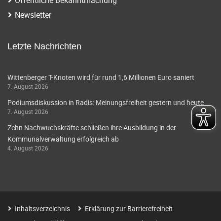
i
a
Newsletter
g
v
i
a
Letzte Nachrichten
g
t
a
Wittenberger T-Knoten wird für rund 1,6 Millionen Euro saniert
i
7. August 2026
t
o
Podiumsdiskussion in Radis: Meinungsfreiheit gestern und heute
i
7. August 2026
o
n
Zehn Nachwuchskräfte schließen ihre Ausbildung in der
n
Kommunalverwaltung erfolgreich ab
4. August 2026
Inhaltsverzeichnis
Erklärung zur Barrierefreiheit