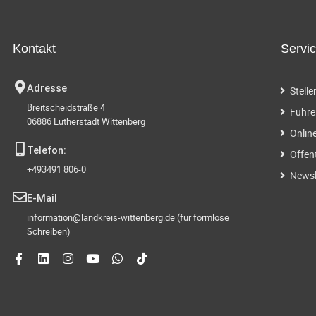
g
t
.
e
S
Kontakt
Servi
u
n
c
Adresse
Stell
h
S
Breitscheidstraße 4
e
Führe
06886 Lutherstadt Wittenberg
n
u
Onlin
a
Telefon:
Öffen
c
c
+493491 806-0
h
Newsl
h
V
E-Mail
e
information@landkreis-wittenberg.de (für formlose
-
r
Schreiben)
a
u
n
s
n
t
a