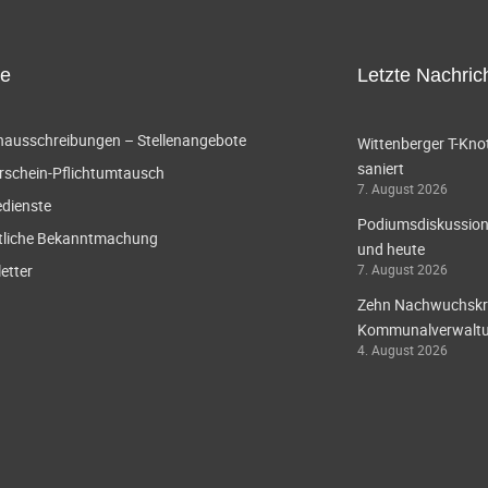
ce
Letzte Nachric
enausschreibungen – Stellenangebote
Wittenberger T-Knot
saniert
rschein-Pflichtumtausch
7. August 2026
edienste
Podiumsdiskussion 
tliche Bekanntmachung
und heute
etter
7. August 2026
Zehn Nachwuchskräf
Kommunalverwaltun
4. August 2026