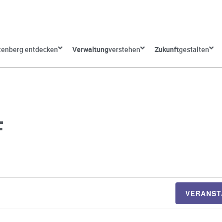
tenberg entdecken
Verwaltung
verstehen
Zukunft
gestalten
F
VERANST