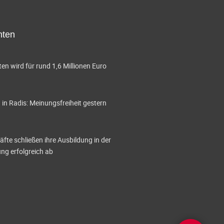
A
n
hten
s
i
en wird für rund 1,6 Millionen Euro
c
h
in Radis: Meinungsfreiheit gestern
t
e
te schließen ihre Ausbildung in der
g erfolgreich ab
n
-
N
a