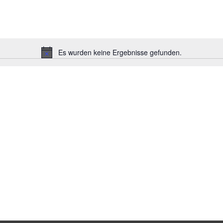
Es wurden keine Ergebnisse gefunden.
H
i
n
w
e
i
s