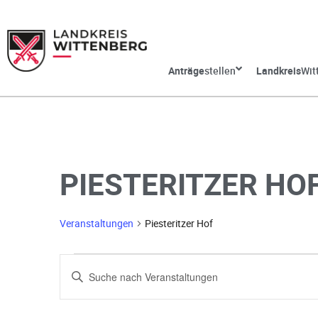
Anträge
stellen
Landkreis
Wit
PIESTERITZER HO
Veranstaltungen
Piesteritzer Hof
V
G
e
e
b