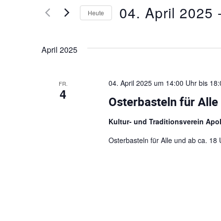
e
r
04. April 2025
 
n
Heute
S
a
D
i
a
e
n
April 2025
t
D
u
a
s
m
s
04. April 2025 um 14:00 Uhr
bis
18:
FR.
w
4
t
S
ä
Osterbasteln für Alle
c
h
a
h
l
Kultur- und Traditionsverein Apo
l
e
l
ü
Osterbasteln für Alle und ab ca. 18 
n
s
.
t
s
e
u
l
w
n
o
r