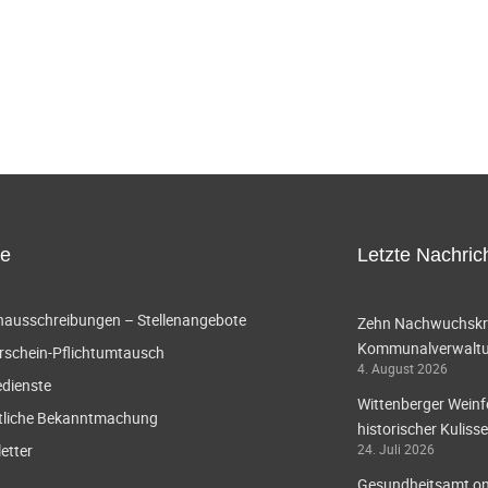
ce
Letzte Nachric
enausschreibungen – Stellenangebote
Zehn Nachwuchskräf
Kommunalverwaltun
rschein-Pflichtumtausch
4. August 2026
edienste
Wittenberger Weinf
tliche Bekanntmachung
historischer Kulisse
etter
24. Juli 2026
Gesundheitsamt onl