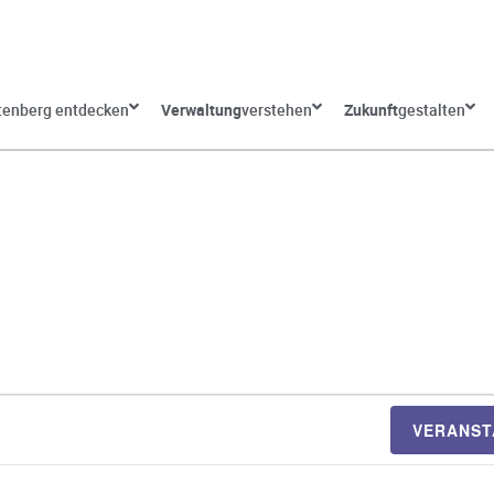
tenberg entdecken
Verwaltung
verstehen
Zukunft
gestalten
VERANST