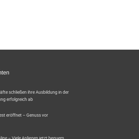
v
i
g
a
t
i
hten
o
te schließen ihre Ausbildung in der
n
g erfolgreich ab
est eröffnet – Genuss vor
ine – Viele Anliegen jetzt bequem