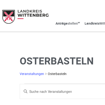
Anträge
stellen
Landkreis
Wit
OSTERBASTELN
Veranstaltungen
Osterbasteln
V
G
e
e
b