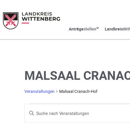
Anträge
stellen
Landkreis
Wit
MALSAAL CRANA
Veranstaltungen
Malsaal Cranach-Hof
V
G
e
e
b