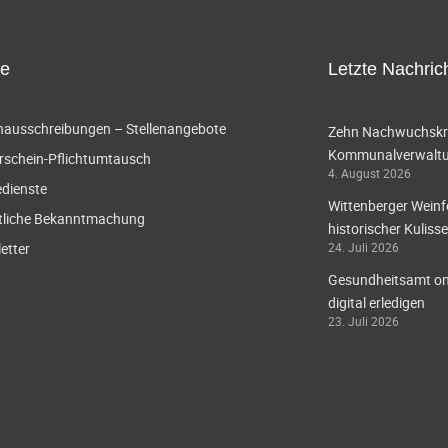
ce
Letzte Nachric
enausschreibungen – Stellenangebote
Zehn Nachwuchskräf
Kommunalverwaltun
rschein-Pflichtumtausch
4. August 2026
edienste
Wittenberger Weinf
tliche Bekanntmachung
historischer Kulisse
etter
24. Juli 2026
Gesundheitsamt onl
digital erledigen
23. Juli 2026