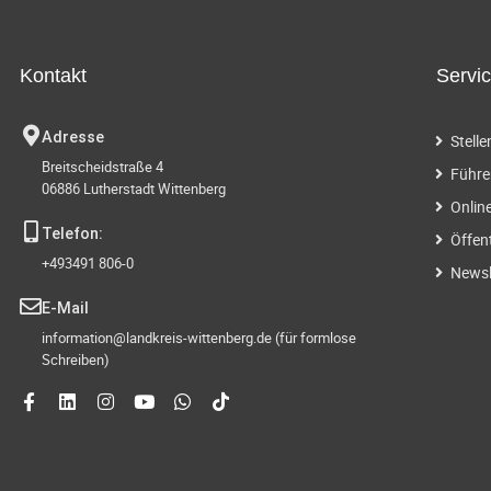
g
t
.
e
S
Kontakt
Servi
u
n
c
Adresse
Stell
h
S
Breitscheidstraße 4
e
Führe
06886 Lutherstadt Wittenberg
n
u
Onlin
a
Telefon:
Öffen
c
c
+493491 806-0
h
Newsl
h
V
E-Mail
e
information@landkreis-wittenberg.de (für formlose
-
r
Schreiben)
a
u
n
s
n
t
a