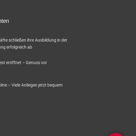
A
n
hten
s
i
te schließen ihre Ausbildung in der
c
g erfolgreich ab
h
est eröffnet – Genuss vor
t
e
ine – Viele Anliegen jetzt bequem
n
-
N
a