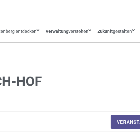
tenberg entdecken
Verwaltung
verstehen
Zukunft
gestalten
CH-HOF
VERANST