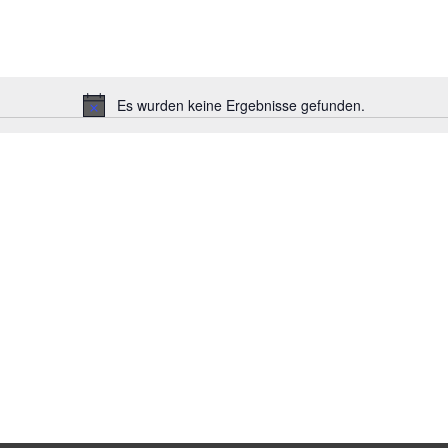
Es wurden keine Ergebnisse gefunden.
H
i
n
w
e
i
s