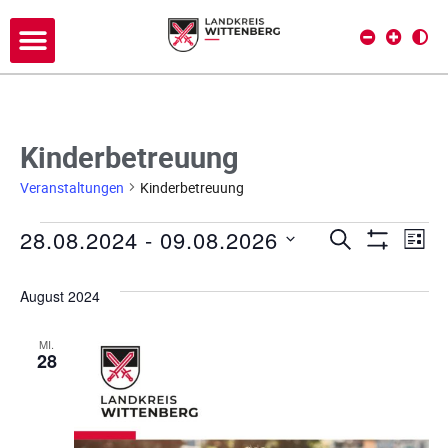
Kinderbetreuung
Veranstaltungen
Kinderbetreuung
28.08.2024
 - 
09.08.2026
V
V
SUCHE
LIST
Filter Anze
D
e
e
a
August 2024
r
t
r
a
u
MI.
a
28
m
n
w
s
n
ä
h
t
s