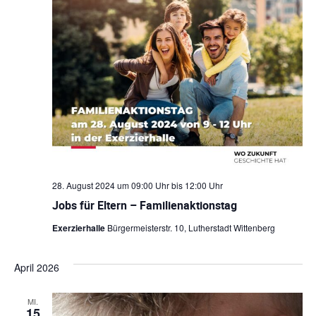
l
a
e
t
l
n
a
.
t
u
l
n
t
g
u
e
n
n
28. August 2024 um 09:00 Uhr
bis
12:00 Uhr
S
g
Jobs für Eltern – Familienaktionstag
u
A
Exerzierhalle
Bürgermeisterstr. 10, Lutherstadt Wittenberg
c
n
h
April 2026
s
-
u
i
MI.
15