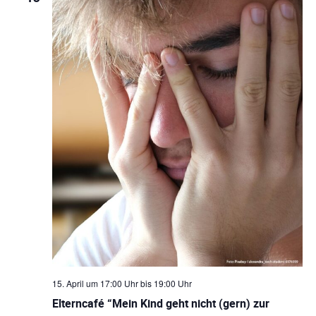
n
c
d
h
A
t
n
s
e
i
n
c
-
h
N
t
e
a
n
v
n
i
a
15. April um 17:00 Uhr
bis
19:00 Uhr
g
v
Elterncafé “Mein Kind geht nicht (gern) zur