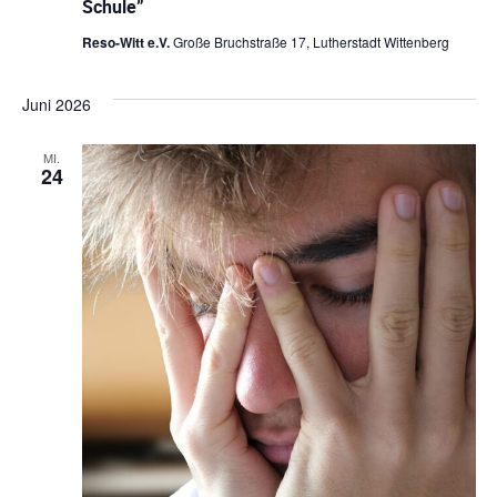
Schule”
i
a
Reso-Witt e.V.
Große Bruchstraße 17, Lutherstadt Wittenberg
g
t
a
i
Juni 2026
t
o
i
MI.
24
o
n
n