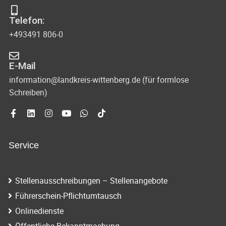
s
-
Telefon:
u
i
+493491 806-0
n
c
d
E-Mail
h
A
information@landkreis-wittenberg.de (für formlose
t
Schreiben)
n
s
e
i
n
c
Service
-
h
N
t
Stellenausschreibungen – Stellenangebote
e
a
Führerschein-Pflichtumtausch
n
v
Onlinedienste
n
Öffentliche Bekanntmachung