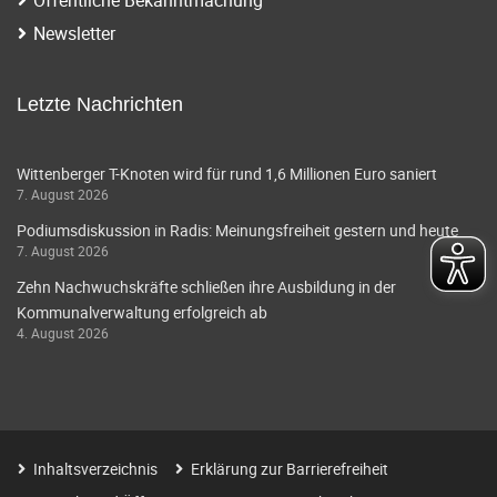
i
a
Newsletter
g
v
i
a
Letzte Nachrichten
g
t
a
Wittenberger T-Knoten wird für rund 1,6 Millionen Euro saniert
i
7. August 2026
t
o
Podiumsdiskussion in Radis: Meinungsfreiheit gestern und heute
i
7. August 2026
o
n
Zehn Nachwuchskräfte schließen ihre Ausbildung in der
n
Kommunalverwaltung erfolgreich ab
4. August 2026
Inhaltsverzeichnis
Erklärung zur Barrierefreiheit