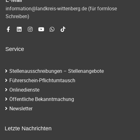
i
a
information@landkreis-wittenberg.de (für formlose
g
Schreiben)
t
a
i
t
o
i
Service
o
n
n
Stellenausschreibungen – Stellenangebote
Führerschein-Pflichtumtausch
Onlinedienste
Öffentliche Bekanntmachung
Newsletter
Letzte Nachrichten