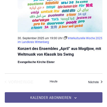
l
a
e
t
l
n
a
.
t
u
l
n
t
30. September 2025 um 19:00 Uhr
Interkulturelle Woche 2025
g
im Landkreis Wittenberg
u
Konzert des Ensembles „April“ aus Mogiljow, mit
e
Weltmusik von Klassik bis Swing
n
n
Evangelische Kirche Elster
S
g
u
A
c
VERANSTALTUNGEN
VORHERIGE
Heute
Veran
Nächste
n
h
s
-
KALENDER ABONNIEREN
u
i