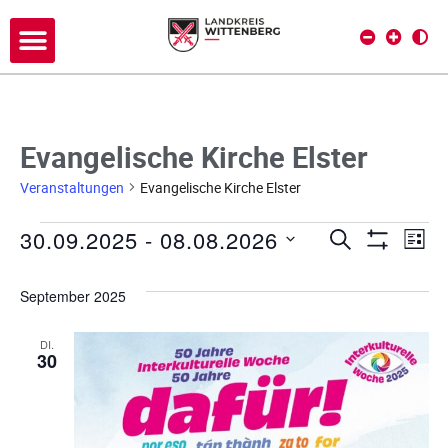
Evangelische Kirche Elster
Veranstaltungen
Evangelische Kirche Elster
30.09.2025
 - 
08.08.2026
V
V
SUCHE
LIST
Filter Anze
D
e
e
a
September 2025
r
t
r
a
u
DI.
a
30
m
n
w
s
n
ä
h
t
s