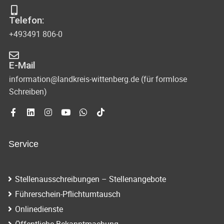
s
-
Telefon:
u
i
+493491 806-0
n
c
d
E-Mail
h
A
information@landkreis-wittenberg.de (für formlose
t
Schreiben)
n
s
e
i
n
c
Service
-
h
N
t
Stellenausschreibungen – Stellenangebote
e
a
Führerschein-Pflichtumtausch
n
v
Onlinedienste
n
Öffentliche Bekanntmachung