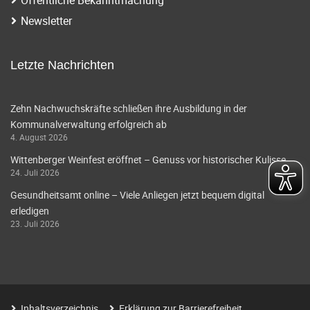
i
a
Newsletter
g
v
i
a
Letzte Nachrichten
g
t
a
Zehn Nachwuchskräfte schließen ihre Ausbildung in der
i
Kommunalverwaltung erfolgreich ab
t
4. August 2026
o
i
Wittenberger Weinfest eröffnet – Genuss vor historischer Kulisse
o
n
24. Juli 2026
n
Gesundheitsamt online – Viele Anliegen jetzt bequem digital
erledigen
23. Juli 2026
Inhaltsverzeichnis
Erklärung zur Barrierefreiheit