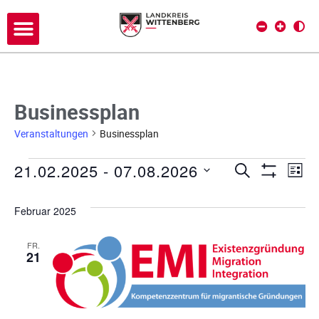
Businessplan
Veranstaltungen
Businessplan
21.02.2025
 - 
07.08.2026
V
V
SUCHE
LIST
Filter Anze
D
e
e
a
Februar 2025
r
t
r
a
u
FR.
a
21
m
n
w
s
n
ä
h
t
s