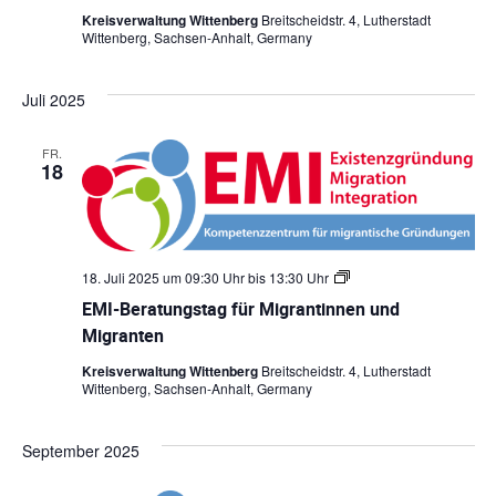
e
t
Kreisverwaltung Wittenberg
Breitscheidstr. 4, Lutherstadt
r
i
Wittenberg, Sachsen-Anhalt, Germany
a
n
t
n
u
e
Juli 2025
n
n
g
u
s
n
FR.
t
d
18
a
M
g
i
f
g
ü
r
r
a
M
n
18. Juli 2025 um 09:30 Uhr
bis
13:30 Uhr
E
i
t
M
g
e
EMI-Beratungstag für Migrantinnen und
I
r
n
-
Migranten
a
B
n
e
t
Kreisverwaltung Wittenberg
Breitscheidstr. 4, Lutherstadt
r
i
Wittenberg, Sachsen-Anhalt, Germany
a
n
t
n
u
e
September 2025
n
n
g
u
s
n