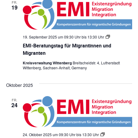
FR.
t
d
19
a
M
g
i
f
g
ü
r
r
a
M
n
19. September 2025 um 09:30 Uhr
bis
13:30 Uhr
E
i
t
M
g
e
EMI-Beratungstag für Migrantinnen und
I
r
n
-
Migranten
a
B
n
e
t
Kreisverwaltung Wittenberg
Breitscheidstr. 4, Lutherstadt
r
i
Wittenberg, Sachsen-Anhalt, Germany
a
n
t
n
u
e
Oktober 2025
n
n
g
u
s
n
FR.
t
d
24
a
M
g
i
f
g
ü
r
r
a
M
n
24. Oktober 2025 um 09:30 Uhr
bis
13:30 Uhr
E
i
t