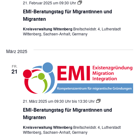
l
21. Februar 2025 um 09:30 Uhr
E
a
e
M
t
EMI-Beratungstag für Migrantinnen und
I
l
n
-
Migranten
a
.
B
t
e
Kreisverwaltung Wittenberg
Breitscheidstr. 4, Lutherstadt
r
u
l
Wittenberg, Sachsen-Anhalt, Germany
a
t
n
t
u
März 2025
n
g
g
u
s
e
FR.
t
21
n
a
n
g
f
S
g
ü
r
u
A
M
21. März 2025 um 09:30 Uhr
bis
13:30 Uhr
E
i
c
M
g
n
EMI-Beratungstag für Migrantinnen und
I
r
h
-
Migranten
a
s
B
n
-
e
t
Kreisverwaltung Wittenberg
Breitscheidstr. 4, Lutherstadt
r
i
Wittenberg, Sachsen-Anhalt, Germany
u
i
a
n