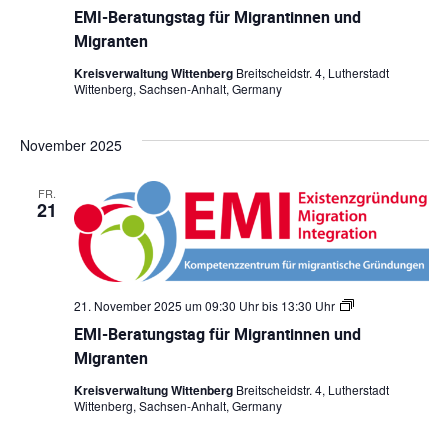
M
g
e
EMI-Beratungstag für Migrantinnen und
I
r
n
-
Migranten
a
B
n
e
t
Kreisverwaltung Wittenberg
Breitscheidstr. 4, Lutherstadt
r
i
Wittenberg, Sachsen-Anhalt, Germany
a
n
t
n
u
e
November 2025
n
n
g
u
s
n
FR.
t
d
21
a
M
g
i
f
g
ü
r
r
a
M
n
21. November 2025 um 09:30 Uhr
bis
13:30 Uhr
E
i
t
M
g
e
EMI-Beratungstag für Migrantinnen und
I
r
n
-
Migranten
a
B
n
e
t
Kreisverwaltung Wittenberg
Breitscheidstr. 4, Lutherstadt
r
i
Wittenberg, Sachsen-Anhalt, Germany
a
n
t
n