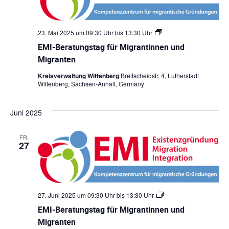
f
g
i
a
ü
r
r
a
g
t
M
n
23. Mai 2025 um 09:30 Uhr
bis
13:30 Uhr
E
i
t
a
M
g
e
EMI-Beratungstag für Migrantinnen und
i
I
r
n
t
-
Migranten
a
B
o
n
i
e
t
Kreisverwaltung Wittenberg
Breitscheidstr. 4, Lutherstadt
r
i
Wittenberg, Sachsen-Anhalt, Germany
o
n
a
n
t
n
n
u
e
Juni 2025
n
n
g
u
s
n
FR.
t
d
27
a
M
g
i
f
g
ü
r
r
a
M
n
27. Juni 2025 um 09:30 Uhr
bis
13:30 Uhr
E
i
t
M
g
e
EMI-Beratungstag für Migrantinnen und
I
r
n
-
Migranten
a
B
n