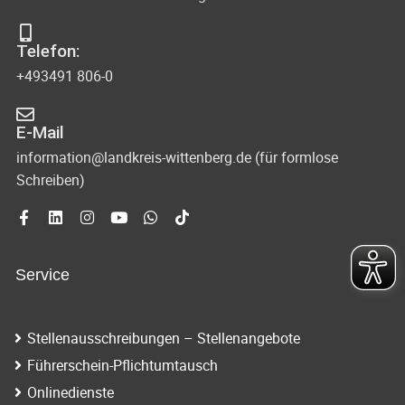
r
a
n
t
Telefon:
e
+493491 806-0
n
E-Mail
information@landkreis-wittenberg.de (für formlose
Schreiben)
Service
Stellenausschreibungen – Stellenangebote
Führerschein-Pflichtumtausch
Onlinedienste