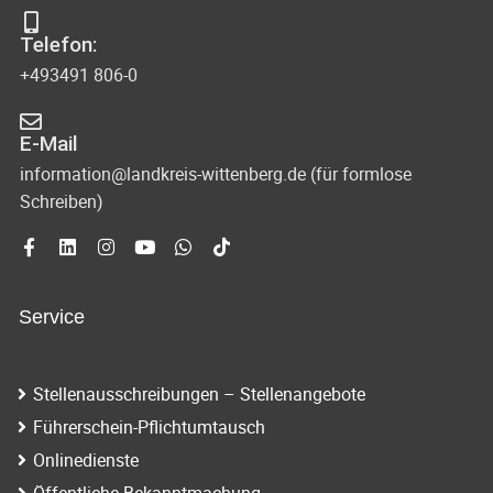
s
-
Telefon:
u
i
+493491 806-0
n
c
d
E-Mail
h
A
information@landkreis-wittenberg.de (für formlose
t
Schreiben)
n
s
e
i
n
c
Service
-
h
N
t
Stellenausschreibungen – Stellenangebote
e
a
Führerschein-Pflichtumtausch
n
v
Onlinedienste
n
Öffentliche Bekanntmachung