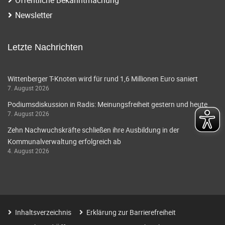
i
a
Newsletter
g
v
i
a
Letzte Nachrichten
g
t
a
Wittenberger T-Knoten wird für rund 1,6 Millionen Euro saniert
i
7. August 2026
t
o
Podiumsdiskussion in Radis: Meinungsfreiheit gestern und heute
i
7. August 2026
o
n
Zehn Nachwuchskräfte schließen ihre Ausbildung in der
n
Kommunalverwaltung erfolgreich ab
4. August 2026
Inhaltsverzeichnis
Erklärung zur Barrierefreiheit