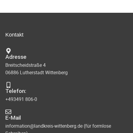
n
c
d
h
A
t
n
Kontakt
s
e
i
n
Adresse
c
Breitscheidstraße 4
-
h
06886 Lutherstadt Wittenberg
N
t
e
a
Telefon:
n
+493491 806-0
v
n
i
E-Mail
a
g
information@landkreis-wittenberg.de (für formlose
v