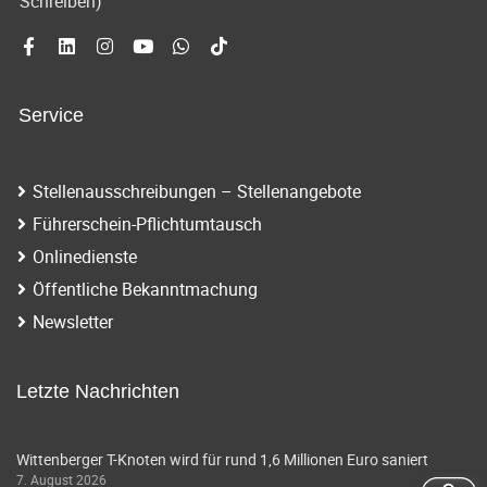
Schreiben)
i
a
g
t
a
i
Service
t
o
i
o
n
Stellenausschreibungen – Stellenangebote
n
Führerschein-Pflichtumtausch
Onlinedienste
Öffentliche Bekanntmachung
Newsletter
Letzte Nachrichten
Wittenberger T-Knoten wird für rund 1,6 Millionen Euro saniert
7. August 2026