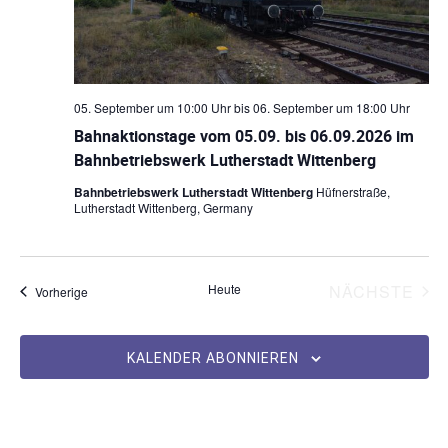
l
a
e
t
l
n
a
.
t
u
l
05. September um 10:00 Uhr
bis
06. September um 18:00 Uhr
Bahnaktionstage vom 05.09. bis 06.09.2026 im
n
t
Bahnbetriebswerk Lutherstadt Wittenberg
g
u
Bahnbetriebswerk Lutherstadt Wittenberg
Hüfnerstraße,
e
Lutherstadt Wittenberg, Germany
n
n
S
g
VE
Heute
NÄCHSTE
Veranstaltungen
Vorherige
u
A
c
n
KALENDER ABONNIEREN
h
s
-
u
i