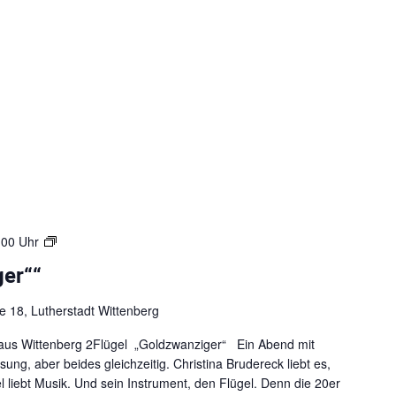
s
t
a
g
e
4
:00 Uhr
.
ger““
A
c
 18, Lutherstadt Wittenberg
h
t
aus Wittenberg 2Flügel „Goldzwanziger“ Ein Abend mit
s
Lesung, aber beides gleichzeitig. Christina Brudereck liebt es,
a
 liebt Musik. Und sein Instrument, den Flügel. Denn die 20er
m