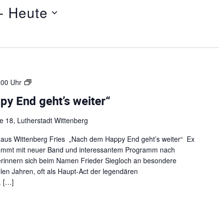
- 
Heute
4
:00 Uhr
.
y End geht’s weiter“
A
c
 18, Lutherstadt Wittenberg
h
t
aus Wittenberg Fries „Nach dem Happy End geht’s weiter“ Ex
s
kommt mit neuer Band und interessantem Programm nach
a
rinnern sich beim Namen Frieder Siegloch an besondere
m
len Jahren, oft als Haupt-Act der legendären
k
 […]
e
i
t