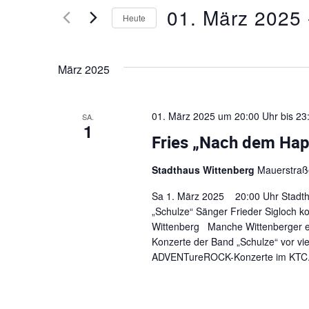
e
r
01. März 2025
 
n
Heute
S
a
D
i
a
e
n
März 2025
t
D
u
a
s
m
s
01. März 2025 um 20:00 Uhr
bis
23
SA.
w
1
t
S
ä
Fries „Nach dem Happ
c
h
a
h
l
Stadthaus Wittenberg
Mauerstraße
l
e
l
ü
Sa 1. März 2025 20:00 Uhr Stadth
n
s
„Schulze“ Sänger Frieder Sigloch 
.
t
s
Wittenberg Manche Wittenberger e
e
Konzerte der Band „Schulze“ vor vie
u
l
ADVENTureROCK-Konzerte im KTC.
w
n
o
r