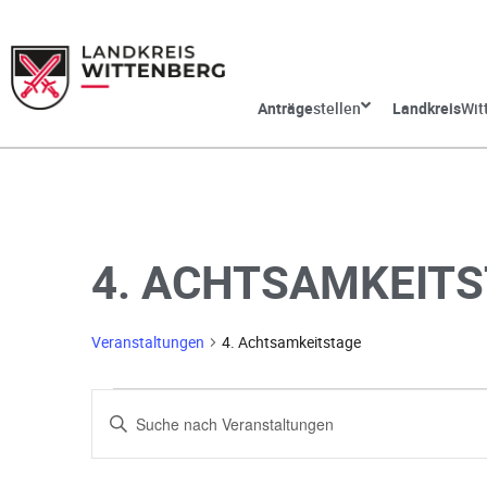
Anträge
stellen
Landkreis
Wit
4. ACHTSAMKEIT
Veranstaltungen
4. Achtsamkeitstage
V
G
e
e
b