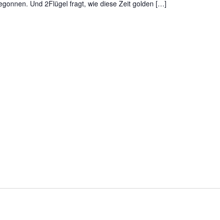
gonnen. Und 2Flügel fragt, wie diese Zeit golden […]
k
e
i
t
s
t
a
g
e