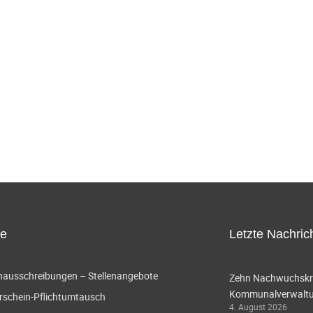
ce
Letzte Nachric
enausschreibungen – Stellenangebote
Zehn Nachwuchskräf
Kommunalverwaltun
rschein-Pflichtumtausch
4. August 2026