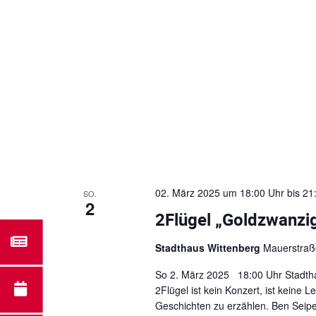
g
t
.
e
S
u
n
c
h
S
e
n
u
a
c
c
h
h
V
02. März 2025 um 18:00 Uhr
bis
21
SO.
2
e
2Flügel „Goldzwanzi
-
r
a
Stadthaus Wittenberg
Mauerstraße
u
n
s
So 2. März 2025 18:00 Uhr Stadth
n
t
2Flügel ist kein Konzert, ist keine 
a
Geschichten zu erzählen. Ben Seipel