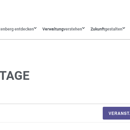
tenberg entdecken
Verwaltung
verstehen
Zukunft
gestalten
STAGE
VERANST